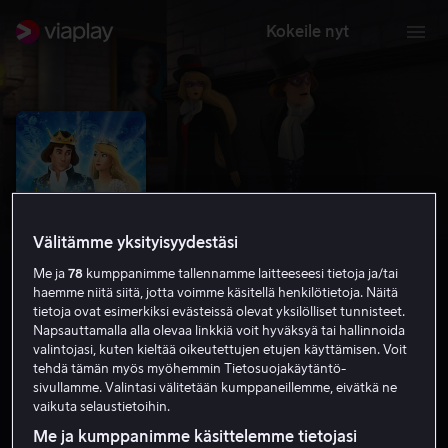
Kokeile nyt
Välitämme yksityisyydestäsi
Me ja
78
kumppanimme tallennamme laitteeseesi tietoja ja/tai
haemme niitä siitä, jotta voimme käsitellä henkilötietoja. Näitä
tietoja ovat esimerkiksi evästeissä olevat yksilölliset tunnisteet.
Napsauttamalla alla olevaa linkkiä voit hyväksyä tai hallinnoida
Joutsenprinsessa: Kauemmin kuin
valintojasi, kuten kieltää oikeutettujen etujen käyttämisen. Voit
tehdä tämän myös myöhemmin Tietosuojakäytäntö-
ikuisesti
sivullamme. Valintasi välitetään kumppaneillemme, eivätkä ne
vaikuta selaustietoihin.
Lapsille
Animaatio
2023
1 h 16 min
K-7
Me ja kumppanimme käsittelemme tietojasi
HD