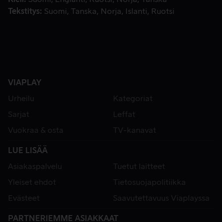
Tekstitys
Suomi
Tanska
Norja
Islanti
Ruotsi
VIAPLAY
Urheilu
Kategoriat
Sarjat
Leffat
Vuokraa & osta
TV-kanavat
LUE LISÄÄ
Asiakaspalvelu
Tuetut laitteet
Yleiset ehdot
Tietosuojapolitiikka
Evästeet
Saavutettavuus Viaplayssa
PARTNERIEMME ASIAKKAAT