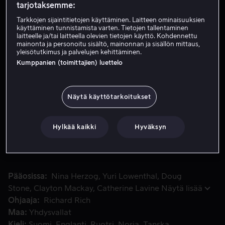
tarjotaksemme:
Tarkkojen sijaintitietojen käyttäminen. Laitteen ominaisuuksien
käyttäminen tunnistamista varten. Tietojen tallentaminen
Vuokraa 2,99 €
laitteelle ja/tai laitteella olevien tietojen käyttö. Kohdennettu
mainonta ja personoitu sisältö, mainonnan ja sisällön mittaus,
Osta 10,99 €
yleisötutkimus ja palvelujen kehittäminen.
Kumppanien (toimittajien) luettelo
Katso traileri
Näytä käyttötarkoitukset
Kuningas Derek ja kuningatar Odette haluavat selvittää to
Kuningas Derek ja kuningatar Odette haluavat selvittää
totuuden edesmenneestä isästään ja aloittavat eeppisen
Hylkää kaikki
Hyväksyn
seikkailun. Kruunujen neuvoston uusina jäseninä he
alkavat tonkia, mitä oikeastaan tapahtui.
Pääosissa
Nina Herzog
Yuri Lowenthal
Doug
Stone
Clayton Mackay
Catherine Lavine
Näytä lisää
Ohjaaja
Richard Rich
Maa
Yhdysvallat
Kieli
Suomi
Englanti
Ruotsi
Norja
Tanska