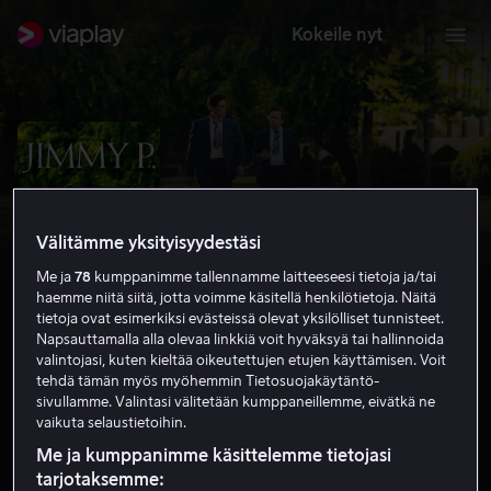
Kokeile nyt
Välitämme yksityisyydestäsi
Me ja
78
kumppanimme tallennamme laitteeseesi tietoja ja/tai
haemme niitä siitä, jotta voimme käsitellä henkilötietoja. Näitä
tietoja ovat esimerkiksi evästeissä olevat yksilölliset tunnisteet.
Napsauttamalla alla olevaa linkkiä voit hyväksyä tai hallinnoida
valintojasi, kuten kieltää oikeutettujen etujen käyttämisen. Voit
tehdä tämän myös myöhemmin Tietosuojakäytäntö-
Jimmy P.
sivullamme. Valintasi välitetään kumppaneillemme, eivätkä ne
vaikuta selaustietoihin.
6.1
Draama
2013
1 h 52 min
K-12
HD
Me ja kumppanimme käsittelemme tietojasi
tarjotaksemme: