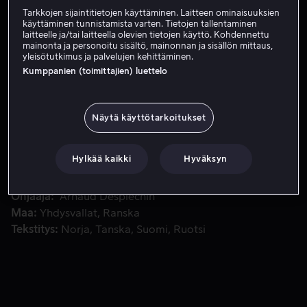
Tarkkojen sijaintitietojen käyttäminen. Laitteen ominaisuuksien
Vuokraa 3,99 €
käyttäminen tunnistamista varten. Tietojen tallentaminen
laitteelle ja/tai laitteella olevien tietojen käyttö. Kohdennettu
mainonta ja personoitu sisältö, mainonnan ja sisällön mittaus,
yleisötutkimus ja palvelujen kehittäminen.
Kumppanien (toimittajien) luettelo
Vaikeuksissa oleva intiaaniveteraani solmii erikoisen yst
Vaikeuksissa oleva intiaaniveteraani solmii erikoisen
ystävyyden omapäisen ranskalaisen psykoanalyytikon
kanssa, kun he yrittävät löytää parannuskeinon hänen
Näytä käyttötarkoitukset
kärsimyksiinsä.
Hylkää kaikki
Hyväksyn
Pääosissa
Benicio Del Toro
Mathieu Amalric
Gina
McKee
Larry Pine
Gary Farmer
Näytä lisää
Ohjaaja
Arnaud Desplechin
Maa
Yhdysvallat
Ranska
Tekstitys
Norja
Tanska
Suomi
Ruotsi