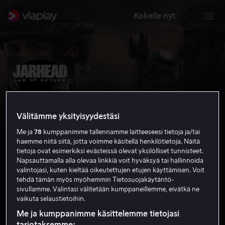
Kokeile nyt
Välitämme yksityisyydestäsi
Me ja
78
kumppanimme tallennamme laitteeseesi tietoja ja/tai
haemme niitä siitä, jotta voimme käsitellä henkilötietoja. Näitä
tietoja ovat esimerkiksi evästeissä olevat yksilölliset tunnisteet.
Napsauttamalla alla olevaa linkkiä voit hyväksyä tai hallinnoida
valintojasi, kuten kieltää oikeutettujen etujen käyttämisen. Voit
Jarhead: Law of Return
tehdä tämän myös myöhemmin Tietosuojakäytäntö-
sivullamme. Valintasi välitetään kumppaneillemme, eivätkä ne
5.3
Toiminta
2019
1 h 38 min
K-16
vaikuta selaustietoihin.
HD
Me ja kumppanimme käsittelemme tietojasi
tarjotaksemme: