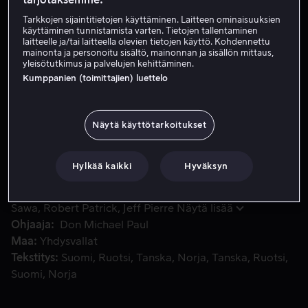
Tarkkojen sijaintitietojen käyttäminen. Laitteen ominaisuuksien
Vuokraa 3,99 €
käyttäminen tunnistamista varten. Tietojen tallentaminen
laitteelle ja/tai laitteella olevien tietojen käyttö. Kohdennettu
Osta 6,99 €
mainonta ja personoitu sisältö, mainonnan ja sisällön mittaus,
yleisötutkimus ja palvelujen kehittäminen.
Kumppanien (toimittajien) luettelo
Seuraa kersantti Dave Floresin johtamaa eliittisotilasjoukko
Seuraa kersantti Dave Floresin johtamaa
eliittisotilasjoukkoa heidän laittaessaan elämänsä peliin,
Näytä käyttötarkoitukset
kun he yrittävät pelastaa liittolaista, jota eivät ole
koskaan tavanneet.
Hylkää kaikki
Hyväksyn
Pääosissa
Yael Eitan
Amaury Nolasco
Devon
Sawa
Robert Patrick
Jeff Pierre
Näytä lisää
Ohjaaja
Don Michael Paul
Maa
Yhdysvallat
Tekstitys
Suomi
Ruotsi
Tanska
Norja
Tanska
Ruotsi
Suomi
Norja