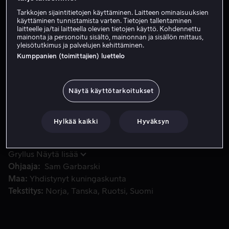
Vuokraa 2,99 €
Tarkkojen sijaintitietojen käyttäminen. Laitteen ominaisuuksien
käyttäminen tunnistamista varten. Tietojen tallentaminen
Osta 8,99 €
laitteelle ja/tai laitteella olevien tietojen käyttö. Kohdennettu
mainonta ja personoitu sisältö, mainonnan ja sisällön mittaus,
yleisötutkimus ja palvelujen kehittäminen.
Kumppanien (toimittajien) luettelo
Maggien lapsenlapsi tarvitsee sairaalahoitoa, mutta perheell
Maggien lapsenlapsi tarvitsee sairaalahoitoa, mutta
perheellä ei ole riittävästi rahaa. Tienatakseen nopeasti
rahaa Maggie aloittaa työskentelyn seksiklubilla ja alkaa
Näytä käyttötarkoitukset
käyttää taiteilijanimeä Irina Palm.
Hylkää kaikki
Hyväksyn
Pääosissa
Marianne Faithfull
Kevin Bishop
Miki
Manojlovic
Siobhan Hewlett
Dorka
Gryllus
Näytä lisää
Ohjaaja
Sam Garbarski
Maa
Yhdistynyt kuningaskunta
Tekstitys
Norja
Tanska
Ruotsi
Suomi