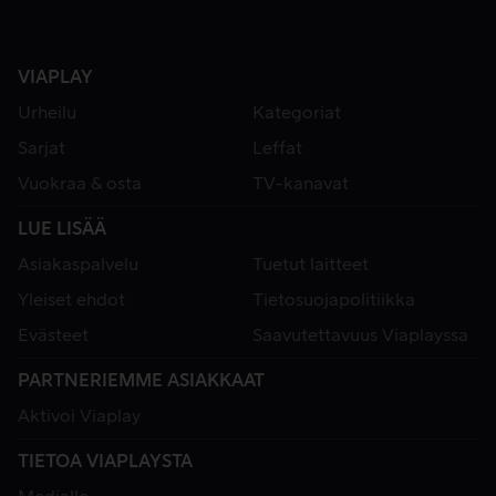
VIAPLAY
Urheilu
Kategoriat
Sarjat
Leffat
Vuokraa & osta
TV-kanavat
LUE LISÄÄ
Asiakaspalvelu
Tuetut laitteet
Yleiset ehdot
Tietosuojapolitiikka
Evästeet
Saavutettavuus Viaplayssa
PARTNERIEMME ASIAKKAAT
Aktivoi Viaplay
TIETOA VIAPLAYSTA