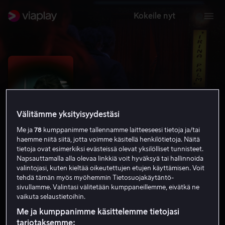
Kokeile nyt
Välitämme yksityisyydestäsi
Me ja
78
kumppanimme tallennamme laitteeseesi tietoja ja/tai
haemme niitä siitä, jotta voimme käsitellä henkilötietoja. Näitä
tietoja ovat esimerkiksi evästeissä olevat yksilölliset tunnisteet.
Napsauttamalla alla olevaa linkkiä voit hyväksyä tai hallinnoida
valintojasi, kuten kieltää oikeutettujen etujen käyttämisen. Voit
Irina Palm
tehdä tämän myös myöhemmin Tietosuojakäytäntö-
sivullamme. Valintasi välitetään kumppaneillemme, eivätkä ne
7.2
Draama
2007
1 h 39 min
K-16
vaikuta selaustietoihin.
Me ja kumppanimme käsittelemme tietojasi
tarjotaksemme: