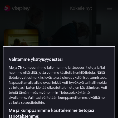
Kokeile nyt
Välitämme yksityisyydestäsi
Me ja
78
kumppanimme tallennamme laitteeseesi tietoja ja/tai
haemme niitä siitä, jotta voimme käsitellä henkilötietoja. Näitä
tietoja ovat esimerkiksi evästeissä olevat yksilölliset tunnisteet.
Napsauttamalla alla olevaa linkkiä voit hyväksyä tai hallinnoida
valintojasi, kuten kieltää oikeutettujen etujen käyttämisen. Voit
Idioten
tehdä tämän myös myöhemmin Tietosuojakäytäntö-
sivullamme. Valintasi välitetään kumppaneillemme, eivätkä ne
6.1
Draama
2023
1 h 32 min
K-7
vaikuta selaustietoihin.
HD
Me ja kumppanimme käsittelemme tietojasi
tarjotaksemme: