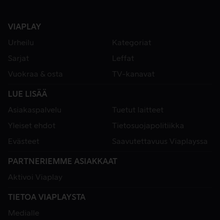
VIAPLAY
Urheilu
Kategoriat
Sarjat
Leffat
Vuokraa & osta
TV-kanavat
LUE LISÄÄ
Asiakaspalvelu
Tuetut laitteet
Yleiset ehdot
Tietosuojapolitiikka
Evästeet
Saavutettavuus Viaplayssa
PARTNERIEMME ASIAKKAAT
Aktivoi Viaplay
TIETOA VIAPLAYSTA
Medialle