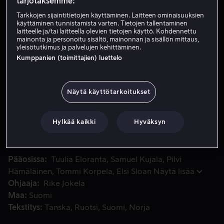
tarjotaksemme:
Vuokraa 4,99 €
Tarkkojen sijaintitietojen käyttäminen. Laitteen ominaisuuksien
käyttäminen tunnistamista varten. Tietojen tallentaminen
laitteelle ja/tai laitteella olevien tietojen käyttö. Kohdennettu
Osta 8,99 €
mainonta ja personoitu sisältö, mainonnan ja sisällön mittaus,
yleisötutkimus ja palvelujen kehittäminen.
Katso traileri
Kumppanien (toimittajien) luettelo
Näytä käyttötarkoitukset
Pätkätöiden ja rahapulan rasittama Siru saa väärinymmärryst
Pätkätöiden ja rahapulan rasittama Siru saa
väärinymmärrysten seurauksena keploteltua itsensä
valelääkäriksi hyvinvointiklinikalle. Uusi parisuhde
Hylkää kaikki
Hyväksyn
asianajaja Nikon kanssa on toivottavasti totta, vaikka
muuten vaikuttaa siltä, että Sirun lisäksi useampi
lähipiiristä valehtelee, jotkut jopa ammatikseen.
Pääosissa
Tuulia Eloranta
Samuel Kujala
Pilvi
Hämäläinen
Tommi Korpela
Elsi Sloan
Näytä lisää
Ohjaaja
Rike Jokela
Maa
Suomi
Tekstitys
Tanska
Ruotsi
Suomi
Norja