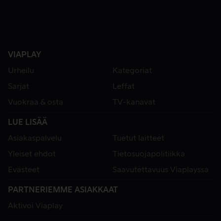
VIAPLAY
Urheilu
Kategoriat
Sarjat
Leffat
Vuokraa & osta
TV-kanavat
LUE LISÄÄ
Asiakaspalvelu
Tuetut laitteet
Yleiset ehdot
Tietosuojapolitiikka
Evästeet
Saavutettavuus Viaplayssa
PARTNERIEMME ASIAKKAAT
Aktivoi Viaplay