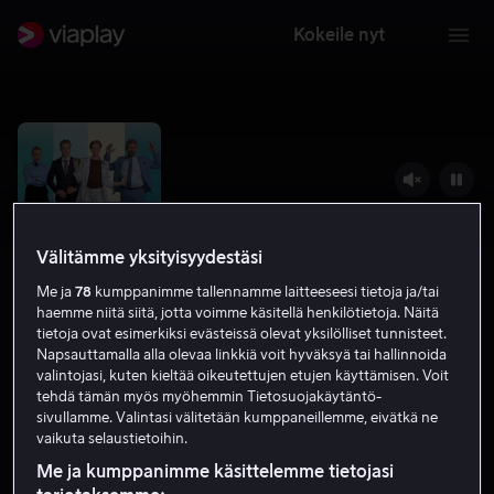
Kokeile nyt
Välitämme yksityisyydestäsi
Me ja
78
kumppanimme tallennamme laitteeseesi tietoja ja/tai
haemme niitä siitä, jotta voimme käsitellä henkilötietoja. Näitä
tietoja ovat esimerkiksi evästeissä olevat yksilölliset tunnisteet.
Napsauttamalla alla olevaa linkkiä voit hyväksyä tai hallinnoida
valintojasi, kuten kieltää oikeutettujen etujen käyttämisen. Voit
Huijarit
tehdä tämän myös myöhemmin Tietosuojakäytäntö-
sivullamme. Valintasi välitetään kumppaneillemme, eivätkä ne
5.3
Komedia
2023
1 h 28 min
K-7
vaikuta selaustietoihin.
HD
Me ja kumppanimme käsittelemme tietojasi