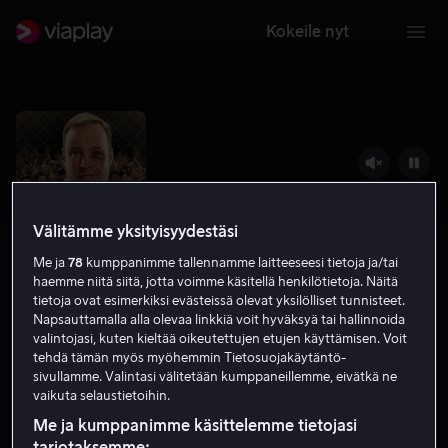
Kokeile nyt
Välitämme yksityisyydestäsi
Me ja
78
kumppanimme tallennamme laitteeseesi tietoja ja/tai
haemme niitä siitä, jotta voimme käsitellä henkilötietoja. Näitä
tietoja ovat esimerkiksi evästeissä olevat yksilölliset tunnisteet.
Napsauttamalla alla olevaa linkkiä voit hyväksyä tai hallinnoida
valintojasi, kuten kieltää oikeutettujen etujen käyttämisen. Voit
Here Comes the Boom
tehdä tämän myös myöhemmin Tietosuojakäytäntö-
sivullamme. Valintasi välitetään kumppaneillemme, eivätkä ne
6.4
Draama
Toiminta
2012
1 h 40 min
K-12
vaikuta selaustietoihin.
HD
Me ja kumppanimme käsittelemme tietojasi
tarjotaksemme: