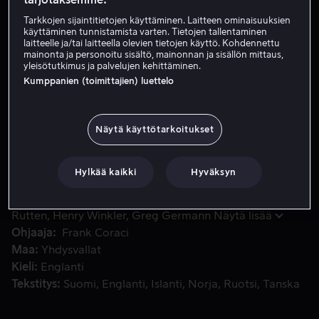
Tarkkojen sijaintitietojen käyttäminen. Laitteen ominaisuuksien
Vuokraa 3,99 €
käyttäminen tunnistamista varten. Tietojen tallentaminen
laitteelle ja/tai laitteella olevien tietojen käyttö. Kohdennettu
Osta 10,99 €
mainonta ja personoitu sisältö, mainonnan ja sisällön mittaus,
yleisötutkimus ja palvelujen kehittäminen.
Kumppanien (toimittajien) luettelo
Entinen yliopistopainija Scott Voss on 42-vuotias apaatti
Entinen yliopistopainija Scott Voss on 42-vuotias
apaattinen biologian opettaja surkeassa lukiossa. Kun
Näytä käyttötarkoitukset
varojen vähyys uhkaa lopettaa koulun musiikkiohjelman
ja kun ohjelman vetäjä uhkaa saada potkut, Scott alkaa
Hylkää kaikki
Hyväksyn
kerätä rahaa musiikkiopetuksen pelastamiseen
osallistumalla vapaa-aikanaan vapaaottelu
Pääosissa
Kevin James
Salma Hayek
Bas
kamppailuihin.
Rutten
Henry Winkler
Greg Germann
Näytä lisää
Ohjaaja
Frank Coraci
Maa
Yhdysvallat
Kieli
Englanti
Tekstitys
Suomi
Englanti
Islanti
Norja
Ruotsi
Tanska