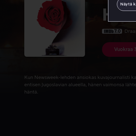
Näytä k
Harr
7.0
Dra
Vuokraa 
Kun Newsweek-lehden ansiokas kuvajournalisti ka
Kun Newsweek-lehden ansiokas kuvajournalisti k
entisen Jugoslavian alueella, hänen vaimonsa lä
häntä.