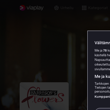
Urheilu
Kategoriat
Välitämm
Me ja
78
ku
käsitellä h
Napsauttama
oikeutett
sivullamme
Me ja k
Tarkkojen 
Tietojen ta
personoitu
Kumppanien