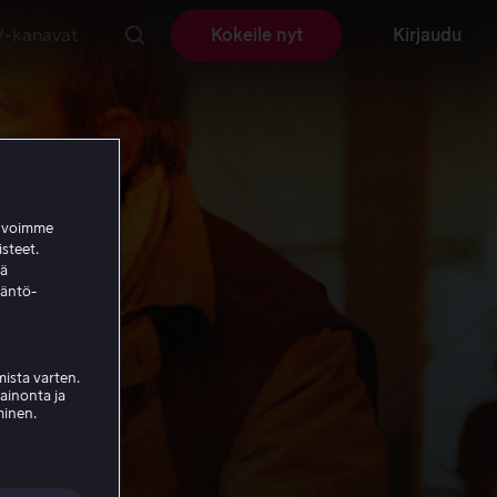
V-kanavat
Kokeile nyt
Kirjaudu
a voimme
isteet.
ää
täntö-
ista varten.
mainonta ja
minen.