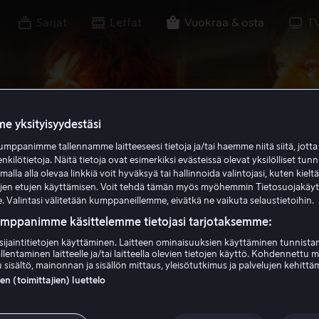
Sarjat
Leffat
Vuokraa & osta
T
e yksityisyydestäsi
mppanimme tallennamme laitteeseesi tietoja ja/tai haemme niitä siitä, jott
enkilötietoja. Näitä tietoja ovat esimerkiksi evästeissä olevat yksilölliset tunn
lla alla olevaa linkkiä voit hyväksyä tai hallinnoida valintojasi, kuten kielt
ujen etujen käyttämisen. Voit tehdä tämän myös myöhemmin Tietosuojakäy
. Valintasi välitetään kumppaneillemme, eivätkä ne vaikuta selaustietoihin.
umppanimme käsittelemme tietojasi tarjotaksemme:
sijaintitietojen käyttäminen. Laitteen ominaisuuksien käyttäminen tunnistam
llentaminen laitteelle ja/tai laitteella olevien tietojen käyttö. Kohdennettu 
 sisältö, mainonnan ja sisällön mittaus, yleisötutkimus ja palvelujen kehittä
 (toimittajien) luettelo