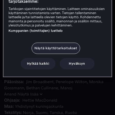
tarjotaksemme:
Vuokraa 4,99 €
Tarkkojen sijaintitietojen käyttäminen. Laitteen ominaisuuksien
käyttäminen tunnistamista varten. Tietojen tallentaminen
laitteelle ja/tai laitteella olevien tietojen käyttö. Kohdennettu
Osta 9,99 €
mainonta ja personoitu sisältö, mainonnan ja sisällön mittaus,
yleisötutkimus ja palvelujen kehittäminen.
Katso traileri
Kumppanien (toimittajien) luettelo
Näytä käyttötarkoitukset
Harold Fryn toiveikas taival ei ole tavallinen sankaritari
Harold Fryn toiveikas taival ei ole tavallinen
sankaritarina. Harold on huomaamaton mies, joka on
epäonnistunut elämässään kaikessa tärkeässä:
Hylkää kaikki
Hyväksyn
aviomiehenä, isänä ja ystävänä.
Pääosissa
Jim Broadbent
Penelope Wilton
Monika
Gossmann
Bethan Cullinane
Manoj
Anand
Näytä lisää
Ohjaaja
Hettie MacDonald
Maa
Yhdistynyt kuningaskunta
Tekstitys
Norja
Suomi
Tanska
Ruotsi