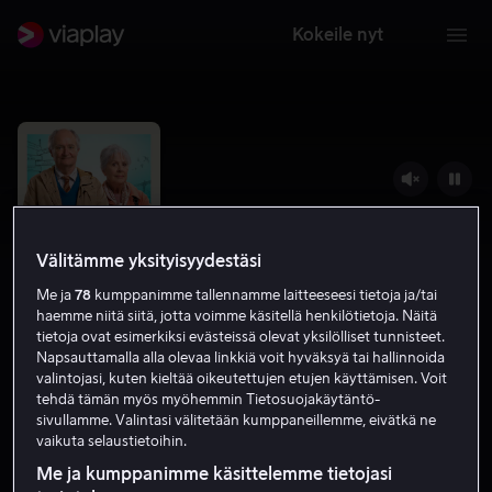
Kokeile nyt
Välitämme yksityisyydestäsi
Me ja
78
kumppanimme tallennamme laitteeseesi tietoja ja/tai
haemme niitä siitä, jotta voimme käsitellä henkilötietoja. Näitä
tietoja ovat esimerkiksi evästeissä olevat yksilölliset tunnisteet.
Napsauttamalla alla olevaa linkkiä voit hyväksyä tai hallinnoida
valintojasi, kuten kieltää oikeutettujen etujen käyttämisen. Voit
Harold Fryn toiveikas taival
tehdä tämän myös myöhemmin Tietosuojakäytäntö-
sivullamme. Valintasi välitetään kumppaneillemme, eivätkä ne
6.8
Draama
2023
1 h 43 min
K-12
vaikuta selaustietoihin.
HD
Me ja kumppanimme käsittelemme tietojasi