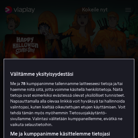
Kokeile nyt
Välitämme yksityisyydestäsi
Me ja
78
kumppanimme tallennamme laitteeseesi tietoja ja/tai
haemme niitä siitä, jotta voimme käsitellä henkilötietoja. Näitä
tietoja ovat esimerkiksi evästeissä olevat yksilölliset tunnisteet.
Napsauttamalla alla olevaa linkkiä voit hyväksyä tai hallinnoida
valintojasi, kuten kieltää oikeutettujen etujen käyttämisen. Voit
Happy Halloween, Scooby-Doo!
tehdä tämän myös myöhemmin Tietosuojakäytäntö-
sivullamme. Valintasi välitetään kumppaneillemme, eivätkä ne
6.2
Komedia
Perhe-elokuva
2020
1 h 13 min
vaikuta selaustietoihin.
K-7
Me ja kumppanimme käsittelemme tietojasi
HD