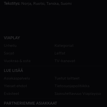
Tekstitys
Norja
Ruotsi
Tanska
Suomi
VIAPLAY
Urheilu
Kategoriat
Sarjat
Leffat
Vuokraa & osta
TV-kanavat
LUE LISÄÄ
Asiakaspalvelu
Tuetut laitteet
Yleiset ehdot
Tietosuojapolitiikka
Evästeet
Saavutettavuus Viaplayssa
PARTNERIEMME ASIAKKAAT