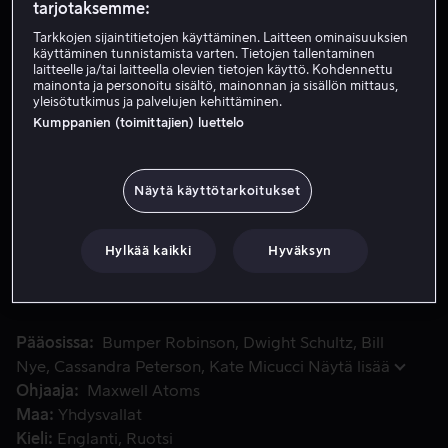
tarjotaksemme:
Tarkkojen sijaintitietojen käyttäminen. Laitteen ominaisuuksien
Vuokraa 3,99 €
käyttäminen tunnistamista varten. Tietojen tallentaminen
laitteelle ja/tai laitteella olevien tietojen käyttö. Kohdennettu
mainonta ja personoitu sisältö, mainonnan ja sisällön mittaus,
Osta 9,99 €
yleisötutkimus ja palvelujen kehittäminen.
Kumppanien (toimittajien) luettelo
Katso traileri
Näytä käyttötarkoitukset
Scooby-Doo jengeineen pistää hynttyyt yhteen Bill Nye The 
Scooby-Doo jengeineen pistää hynttyyt yhteen Bill Nye
The Science Guyn ja Elvira Mistress of the Darkin kanssa
Hylkää kaikki
Hyväksyn
selvittääkseen valtavan mysteerin ja pelastaakseen
Crystal Coven!
Pääosissa
Bumper Robinson
Dwight Schultz
Bill
Nye
Cassandra Peterson
Kate Micucci
Näytä lisää
Ohjaaja
Maxwell Atoms
Maa
Yhdysvallat
Kieli
Englanti
Ruotsi