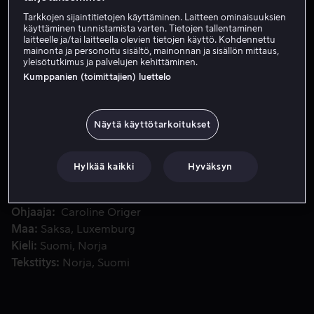
Tarkkojen sijaintitietojen käyttäminen. Laitteen ominaisuuksien
käyttäminen tunnistamista varten. Tietojen tallentaminen
Vuokraa 3,99 €
laitteelle ja/tai laitteella olevien tietojen käyttö. Kohdennettu
mainonta ja personoitu sisältö, mainonnan ja sisällön mittaus,
yleisötutkimus ja palvelujen kehittäminen.
Osta 14,99 €
Kumppanien (toimittajien) luettelo
Rakastettavan tohelo, orvokkeja kylvävä aloitteleva hamma
Rakastettavan tohelo, orvokkeja kylvävä aloitteleva
Näytä käyttötarkoitukset
hammaskeiju Violetta päätyy erinäisten sattumusten
kautta jumiin ihmisten maailmaan.
Hylkää kaikki
Hyväksyn
Pääosissa
Caroline Origer
Ohjaaja
Caroline Origer
Maa
Saksa
Luxemburg
Kieli
Suomi
Norja
Tekstitys
Norja
Suomi