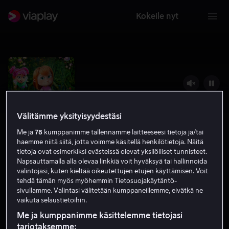
Kokeile nyt
Välitämme yksityisyydestäsi
Me ja
78
kumppanimme tallennamme laitteeseesi tietoja ja/tai
haemme niitä siitä, jotta voimme käsitellä henkilötietoja. Näitä
tietoja ovat esimerkiksi evästeissä olevat yksilölliset tunnisteet.
Napsauttamalla alla olevaa linkkiä voit hyväksyä tai hallinnoida
valintojasi, kuten kieltää oikeutettujen etujen käyttämisen. Voit
Hammaskeiju
tehdä tämän myös myöhemmin Tietosuojakäytäntö-
sivullamme. Valintasi välitetään kumppaneillemme, eivätkä ne
5.2
Perhe-elokuva
Lapsille
2022
1 h 16 min
vaikuta selaustietoihin.
S
Me ja kumppanimme käsittelemme tietojasi
HD
tarjotaksemme: