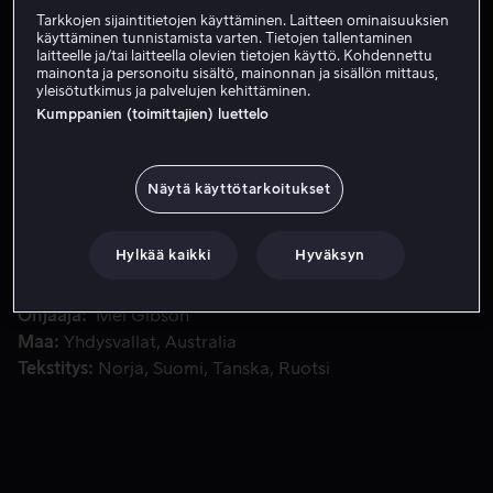
Tarkkojen sijaintitietojen käyttäminen. Laitteen ominaisuuksien
Vuokraa 3,99 €
käyttäminen tunnistamista varten. Tietojen tallentaminen
laitteelle ja/tai laitteella olevien tietojen käyttö. Kohdennettu
mainonta ja personoitu sisältö, mainonnan ja sisällön mittaus,
yleisötutkimus ja palvelujen kehittäminen.
Kumppanien (toimittajien) luettelo
Hacksaw Ridge ‒ Aseeton sotilas kertoo tositapahtumiin pe
Hacksaw Ridge ‒ Aseeton sotilas kertoo
tositapahtumiin perustuvan tarinan nuoresta
amerikkalaissotilaasta Desmond T. Dossista, joka
Näytä käyttötarkoitukset
kieltäytyy tarttumasta aseeseen Okinawan taistelussa.
Hylkää kaikki
Hyväksyn
Pääosissa
Andrew Garfield
Richard Pyros
Jacob
Warner
Milo Gibson
Hugo Weaving
Näytä lisää
Ohjaaja
Mel Gibson
Maa
Yhdysvallat
Australia
Tekstitys
Norja
Suomi
Tanska
Ruotsi