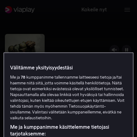
Kokeile nyt
Välitämme yksityisyydestäsi
Me ja
78
kumppanimme tallennamme laitteeseesi tietoja ja/tai
haemme niitä siitä, jotta voimme käsitellä henkilötietoja. Näitä
tietoja ovat esimerkiksi evästeissä olevat yksilölliset tunnisteet.
Napsauttamalla alla olevaa linkkiä voit hyväksyä tai hallinnoida
valintojasi, kuten kieltää oikeutettujen etujen käyttämisen. Voit
tehdä tämän myös myöhemmin Tietosuojakäytäntö-
Hacksaw Ridge ‒ Aseeton sotilas
sivullamme. Valintasi välitetään kumppaneillemme, eivätkä ne
vaikuta selaustietoihin.
8.1
Draama
2016
2 h 13 min
K-16
HD
Me ja kumppanimme käsittelemme tietojasi
tarjotaksemme: