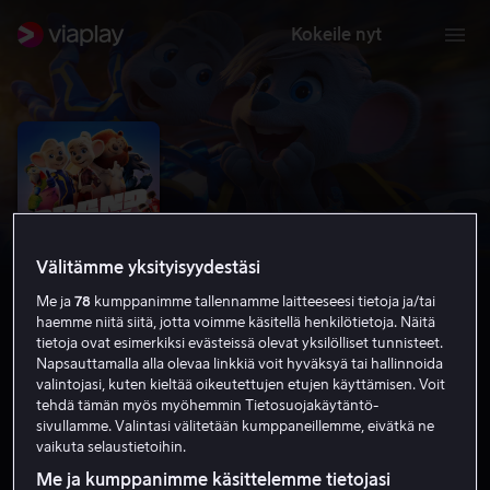
Kokeile nyt
Välitämme yksityisyydestäsi
Me ja
78
kumppanimme tallennamme laitteeseesi tietoja ja/tai
haemme niitä siitä, jotta voimme käsitellä henkilötietoja. Näitä
tietoja ovat esimerkiksi evästeissä olevat yksilölliset tunnisteet.
Napsauttamalla alla olevaa linkkiä voit hyväksyä tai hallinnoida
Grand Prix: Euroopan nopein kuski
valintojasi, kuten kieltää oikeutettujen etujen käyttämisen. Voit
tehdä tämän myös myöhemmin Tietosuojakäytäntö-
6.0
Komedia
Perhe-elokuva
2025
1 h 35 min
sivullamme. Valintasi välitetään kumppaneillemme, eivätkä ne
vaikuta selaustietoihin.
K-7
HD
Me ja kumppanimme käsittelemme tietojasi