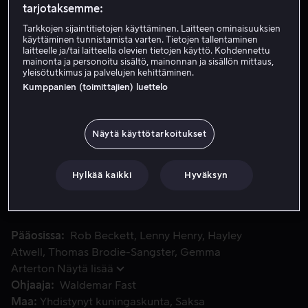
tarjotaksemme:
Tarkkojen sijaintitietojen käyttäminen. Laitteen ominaisuuksien
Vuokraa 4,99 €
käyttäminen tunnistamista varten. Tietojen tallentaminen
laitteelle ja/tai laitteella olevien tietojen käyttö. Kohdennettu
mainonta ja personoitu sisältö, mainonnan ja sisällön mittaus,
Osta 12,99 €
yleisötutkimus ja palvelujen kehittäminen.
Kumppanien (toimittajien) luettelo
Katso traileri
Näytä käyttötarkoitukset
Edda on kilpa-ajajan urasta haaveileva hiiri, joka auttaa i
Edda on kilpa-ajajan urasta haaveileva hiiri, joka auttaa
isäänsä vanhassa rapistuvassa huvipuistossa. Kun hän
Hylkää kaikki
Hyväksyn
tapaa suuresti ihailemansa tähtikuski Edin, avautuu
hänelle yllättävä mahdollisuus osallistua suureen Grand
Prix -kisaan!
Pääosissa
Rob Beckett
Lenny Henry
Hayley
Atwell
Thomas Brodie-Sangster
Gemma
Arterton
Näytä lisää
Ohjaaja
Waldemar Fast
Maa
Yhdistynyt kuningaskunta
Saksa