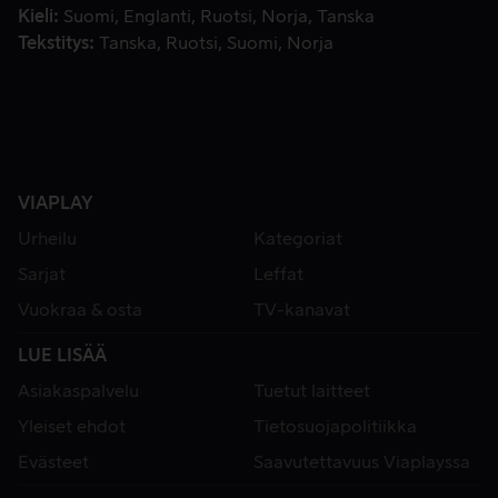
Kieli
Suomi
Englanti
Ruotsi
Norja
Tanska
Tekstitys
Tanska
Ruotsi
Suomi
Norja
VIAPLAY
Urheilu
Kategoriat
Sarjat
Leffat
Vuokraa & osta
TV-kanavat
LUE LISÄÄ
Asiakaspalvelu
Tuetut laitteet
Yleiset ehdot
Tietosuojapolitiikka
Evästeet
Saavutettavuus Viaplayssa