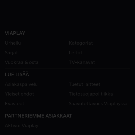
VIAPLAY
Urheilu
Kategoriat
Sarjat
Leffat
Vuokraa & osta
TV-kanavat
LUE LISÄÄ
Asiakaspalvelu
Tuetut laitteet
Yleiset ehdot
Tietosuojapolitiikka
Evästeet
Saavutettavuus Viaplayssa
PARTNERIEMME ASIAKKAAT
Aktivoi Viaplay