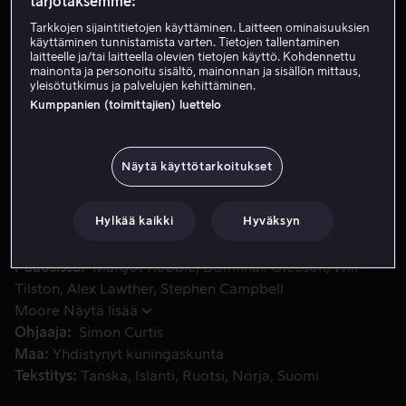
tarjotaksemme:
Vuokraa 3,99 €
Tarkkojen sijaintitietojen käyttäminen. Laitteen ominaisuuksien
käyttäminen tunnistamista varten. Tietojen tallentaminen
laitteelle ja/tai laitteella olevien tietojen käyttö. Kohdennettu
Osta 13,99 €
mainonta ja personoitu sisältö, mainonnan ja sisällön mittaus,
yleisötutkimus ja palvelujen kehittäminen.
Katso traileri
Kumppanien (toimittajien) luettelo
Näytä käyttötarkoitukset
Tositarinan inspiroima kertomus A. A. Milnestä ja hänen poj
Tositarinan inspiroima kertomus A. A. Milnestä ja hänen
pojastaan Christopher Robinista, ja miten heidän välinen
suhde synnytti Nalle Puhin tarinat.
Hylkää kaikki
Hyväksyn
Pääosissa
Margot Robbie
Domhnall Gleeson
Will
Tilston
Alex Lawther
Stephen Campbell
Moore
Näytä lisää
Ohjaaja
Simon Curtis
Maa
Yhdistynyt kuningaskunta
Tekstitys
Tanska
Islanti
Ruotsi
Norja
Suomi