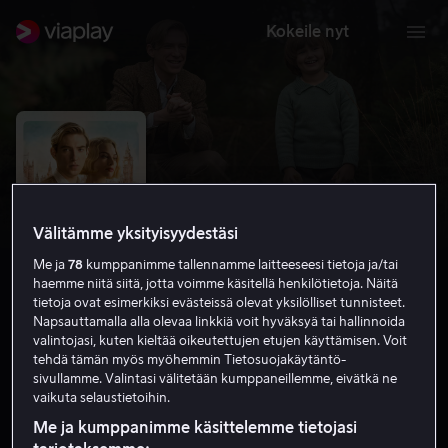
Kokeile nyt
Välitämme yksityisyydestäsi
Me ja
78
kumppanimme tallennamme laitteeseesi tietoja ja/tai
haemme niitä siitä, jotta voimme käsitellä henkilötietoja. Näitä
tietoja ovat esimerkiksi evästeissä olevat yksilölliset tunnisteet.
Napsauttamalla alla olevaa linkkiä voit hyväksyä tai hallinnoida
valintojasi, kuten kieltää oikeutettujen etujen käyttämisen. Voit
Goodbye Christopher Robin
tehdä tämän myös myöhemmin Tietosuojakäytäntö-
sivullamme. Valintasi välitetään kumppaneillemme, eivätkä ne
7.1
Draama
2017
1 h 42 min
K-7
vaikuta selaustietoihin.
HD
Me ja kumppanimme käsittelemme tietojasi