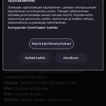
tarjotaksemme:
Tarkkojen sijaintitietojen käyttäminen. Laitteen ominaisuuksien
käyttäminen tunnistamista varten. Tietojen tallentaminen
Vuokraa 4,99 €
laitteelle ja/tai laitteella olevien tietojen käyttö. Kohdennettu
mainonta ja personoitu sisältö, mainonnan ja sisällön mittaus,
Osta 10,99 €
yleisötutkimus ja palvelujen kehittäminen.
Kumppanien (toimittajien) luettelo
Retkellä Tyynellämerellä Jesse tapaa uudelleen ystävänsä 
Retkellä Tyynellämerellä Jesse tapaa uudelleen
Näytä käyttötarkoitukset
ystävänsä Willy-miekkavalaan, joka nauttii
vapaudestaan.
Hylkää kaikki
Hyväksyn
Pääosissa
Michael Madsen
Francis Capra
August
Schellenberg
Jason James Richter
Mary Kate
Schellhardt
Näytä lisää
Ohjaaja
Dwight H. Little
DwightH. Little
Maa
Yhdysvallat
Ranska
Kieli
Englanti
Ruotsi
Tekstitys
Norja
Tanska
Suomi
Ruotsi