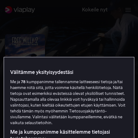
Kokeile nyt
Välitämme yksityisyydestäsi
Me ja
78
kumppanimme tallennamme laitteeseesi tietoja ja/tai
haemme niitä siitä, jotta voimme käsitellä henkilötietoja. Näitä
tietoja ovat esimerkiksi evästeissä olevat yksilölliset tunnisteet.
Napsauttamalla alla olevaa linkkiä voit hyväksyä tai hallinnoida
valintojasi, kuten kieltää oikeutettujen etujen käyttämisen. Voit
Free Willy 2: The Adventure Home
tehdä tämän myös myöhemmin Tietosuojakäytäntö-
sivullamme. Valintasi välitetään kumppaneillemme, eivätkä ne
5.1
Draama
Perhe-elokuva
1995
1 h 33 min
vaikuta selaustietoihin.
K-7
Me ja kumppanimme käsittelemme tietojasi
HD