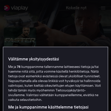
Kokeile nyt
Välitämme yksityisyydestäsi
Me ja
78
kumppanimme tallennamme laitteeseesi tietoja ja/tai
haemme niitä siitä, jotta voimme käsitellä henkilötietoja. Näitä
tietoja ovat esimerkiksi evästeissä olevat yksilölliset tunnisteet.
Napsauttamalla alla olevaa linkkiä voit hyväksyä tai hallinnoida
valintojasi, kuten kieltää oikeutettujen etujen käyttämisen. Voit
Faster
tehdä tämän myös myöhemmin Tietosuojakäytäntö-
sivullamme. Valintasi välitetään kumppaneillemme, eivätkä ne
6.4
Rikoselokuvat
Toiminta
2010
1 h 33 min
vaikuta selaustietoihin.
K-16
Me ja kumppanimme käsittelemme tietojasi
HD