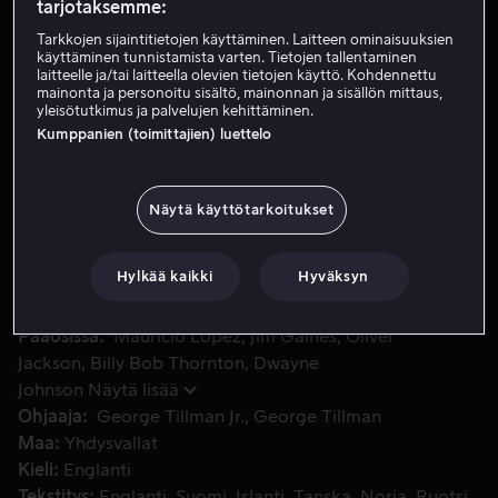
tarjotaksemme:
Tarkkojen sijaintitietojen käyttäminen. Laitteen ominaisuuksien
käyttäminen tunnistamista varten. Tietojen tallentaminen
Vuokraa 3,99 €
laitteelle ja/tai laitteella olevien tietojen käyttö. Kohdennettu
mainonta ja personoitu sisältö, mainonnan ja sisällön mittaus,
Osta 10,99 €
yleisötutkimus ja palvelujen kehittäminen.
Kumppanien (toimittajien) luettelo
Driver janoaa veljensä kostoa mutta suunnitelma osoittautuu
Driver janoaa veljensä kostoa mutta suunnitelma
Näytä käyttötarkoitukset
osoittautuu kuitenkin kuviteltua mutkikkaammaksi, sillä
kannoilla seuraavat veteraanipoliisi ja Driveristä itselleen
tasavertaisen vastustajan saava palkkamurhaaja.
Hylkää kaikki
Hyväksyn
Pääosissa
Mauricio Lopez
Jim Gaines
Oliver
Jackson
Billy Bob Thornton
Dwayne
Johnson
Näytä lisää
Ohjaaja
George Tillman Jr.
George Tillman
Maa
Yhdysvallat
Kieli
Englanti
Tekstitys
Englanti
Suomi
Islanti
Tanska
Norja
Ruotsi