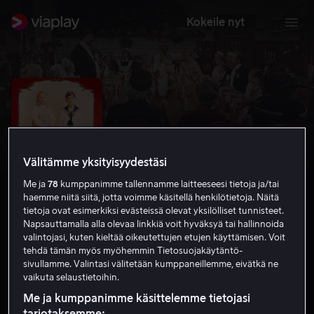
Kokeile nyt
Välitämme yksityisyydestäsi
Me ja
78
kumppanimme tallennamme laitteeseesi tietoja ja/tai
haemme niitä siitä, jotta voimme käsitellä henkilötietoja. Näitä
tietoja ovat esimerkiksi evästeissä olevat yksilölliset tunnisteet.
Napsauttamalla alla olevaa linkkiä voit hyväksyä tai hallinnoida
valintojasi, kuten kieltää oikeutettujen etujen käyttämisen. Voit
Fanny ja Alexander
tehdä tämän myös myöhemmin Tietosuojakäytäntö-
sivullamme. Valintasi välitetään kumppaneillemme, eivätkä ne
8.1
Draama
1982
3 h 1 min
K-12
vaikuta selaustietoihin.
HD
Me ja kumppanimme käsittelemme tietojasi
tarjotaksemme: