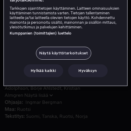
Tarkkojen sijaintitietojen käyttäminen. Laitteen ominaisuuksien
Vuokraa 4,99 €
käyttäminen tunnistamista varten. Tietojen tallentaminen
laitteelle ja/tai laitteella olevien tietojen käyttö. Kohdennettu
Osta 10,99 €
mainonta ja personoitu sisältö, mainonnan ja sisällön mittaus,
yleisötutkimus ja palvelujen kehittäminen.
Kumppanien (toimittajien) luettelo
Ingmar Bergmanin neljällä Oscarilla palkittu draama Ekdah
Ingmar Bergmanin neljällä Oscarilla palkittu draama
Ekdahlin teatteriperheestä ja etenkin perheen lasten
Näytä käyttötarkoitukset
Fannyn ja Alexanderin kokemuksista äidin uuden,
tyrannimaisen miehen armoilla.
Hylkää kaikki
Hyväksyn
Pääosissa
Bertil Guve
Pernilla Allwin
Kristina
Adolphson
Börje Ahlstedt
Kristian
Almgren
Näytä lisää
Ohjaaja
Ingmar Bergman
Maa
Ruotsi
Tekstitys
Suomi
Tanska
Ruotsi
Norja