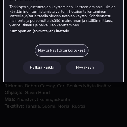
Tarkkojen sijaintitietojen käyttäminen. Laitteen ominaisuuksien
Vuokraa 3,99 €
käyttäminen tunnistamista varten. Tietojen tallentaminen
laitteelle ja/tai laitteella olevien tietojen käyttö. Kohdennettu
Katso traileri
mainonta ja personoitu sisältö, mainonnan ja sisällön mittaus,
yleisötutkimus ja palvelujen kehittäminen.
Kumppanien (toimittajien) luettelo
Eversti Katherine Powell johtaa Lontoosta käsin huippusala
Eversti Katherine Powell johtaa Lontoosta käsin
huippusalaista vakoiluoperaatiota, jonka tarkoituksena
Näytä käyttötarkoitukset
on vangita joukko Keniassa majailevia terroristeja.
Seurantakuvista ilmenee, että terroristiryhmä
Hylkää kaikki
Hyväksyn
valmistelee massiivista itsemurhaiskua ja komento
vangitsemisesta vaihtuu pian käskyksi eliminoida. Kun
Pääosissa
Helen Mirren
Aaron Paul
Alan
rakettihyökkäys on alkamassa, havaitsee pilotti Steve
Rickman
Babou Ceesay
Carl Beukes
Näytä lisää
Watts pienen tytön myymässä leipää iskualueen
Ohjaaja
Gavin Hood
reunalla.
Maa
Yhdistynyt kuningaskunta
Tekstitys
Tanska
Suomi
Norja
Ruotsi