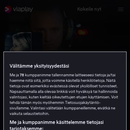
Kokeile nyt
Välitämme yksityisyydestäsi
Me ja
78
kumppanimme tallennamme laitteeseesi tietoja ja/tai
haemme niitä siitä, jotta voimme käsitellä henkilötietoja. Näitä
tietoja ovat esimerkiksi evästeissä olevat yksilölliset tunnisteet.
Napsauttamalla alla olevaa linkkiä voit hyväksyä tai hallinnoida
valintojasi, kuten kieltää oikeutettujen etujen käyttämisen. Voit
Eye in the Sky
tehdä tämän myös myöhemmin Tietosuojakäytäntö-
sivullamme. Valintasi välitetään kumppaneillemme, eivätkä ne
7.3
Draama
Jännitys
2015
1 h 37 min
K-16
vaikuta selaustietoihin.
HD
Me ja kumppanimme käsittelemme tietojasi
tarjotaksemme: