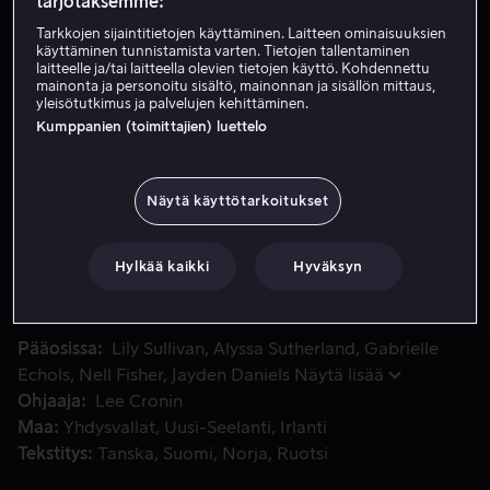
tarjotaksemme:
Vuokraa 4,99 €
Tarkkojen sijaintitietojen käyttäminen. Laitteen ominaisuuksien
käyttäminen tunnistamista varten. Tietojen tallentaminen
laitteelle ja/tai laitteella olevien tietojen käyttö. Kohdennettu
Osta 10,99 €
mainonta ja personoitu sisältö, mainonnan ja sisällön mittaus,
yleisötutkimus ja palvelujen kehittäminen.
Katso traileri
Kumppanien (toimittajien) luettelo
Näytä käyttötarkoitukset
Metsästä kaupunkiin siirtynyt Evil Dead Rise kertoo kieron
Metsästä kaupunkiin siirtynyt Evil Dead Rise kertoo
kieron tarinan kahdesta Sutherlandin ja Sullivanin
esittämästä siskoksesta. Heidän jälleennäkeminen jää
Hylkää kaikki
Hyväksyn
kuitenkin lyhyeksi, kun riivaajademonit syöksevät heidät
alkukantaiseen eloonjäämistaisteluun. Siinä he joutuvat
kohtaamaan painajaismaisimman version perheestä,
Pääosissa
Lily Sullivan
Alyssa Sutherland
Gabrielle
jonka voi kuvitella.
Echols
Nell Fisher
Jayden Daniels
Näytä lisää
Ohjaaja
Lee Cronin
Maa
Yhdysvallat
Uusi-Seelanti
Irlanti
Tekstitys
Tanska
Suomi
Norja
Ruotsi