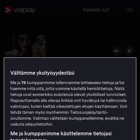
Kokeile nyt
Välitämme yksityisyydestäsi
Me ja
78
kumppanimme tallennamme laitteeseesi tietoja ja/tai
haemme niitä siitä, jotta voimme käsitellä henkilötietoja. Näitä
tietoja ovat esimerkiksi evästeissä olevat yksilölliset tunnisteet.
Napsauttamalla alla olevaa linkkiä voit hyväksyä tai hallinnoida
valintojasi, kuten kieltää oikeutettujen etujen käyttämisen. Voit
Evil Dead Rise
tehdä tämän myös myöhemmin Tietosuojakäytäntö-
sivullamme. Valintasi välitetään kumppaneillemme, eivätkä ne
6.5
Jännitys
Kauhu
2023
1 h 32 min
K-16
vaikuta selaustietoihin.
HD
Me ja kumppanimme käsittelemme tietojasi