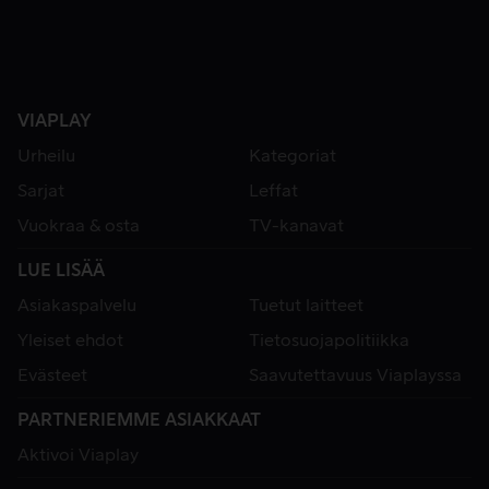
VIAPLAY
Urheilu
Kategoriat
Sarjat
Leffat
Vuokraa & osta
TV-kanavat
LUE LISÄÄ
Asiakaspalvelu
Tuetut laitteet
Yleiset ehdot
Tietosuojapolitiikka
Evästeet
Saavutettavuus Viaplayssa
PARTNERIEMME ASIAKKAAT
Aktivoi Viaplay