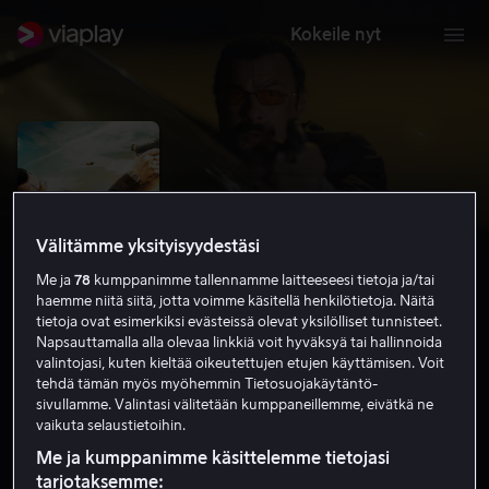
Kokeile nyt
Välitämme yksityisyydestäsi
Me ja
78
kumppanimme tallennamme laitteeseesi tietoja ja/tai
haemme niitä siitä, jotta voimme käsitellä henkilötietoja. Näitä
tietoja ovat esimerkiksi evästeissä olevat yksilölliset tunnisteet.
Napsauttamalla alla olevaa linkkiä voit hyväksyä tai hallinnoida
valintojasi, kuten kieltää oikeutettujen etujen käyttämisen. Voit
End of a Gun
tehdä tämän myös myöhemmin Tietosuojakäytäntö-
sivullamme. Valintasi välitetään kumppaneillemme, eivätkä ne
3.6
Rikoselokuvat
Toiminta
2016
1 h 22 min
vaikuta selaustietoihin.
15
Me ja kumppanimme käsittelemme tietojasi
HD
tarjotaksemme: