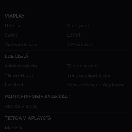
VIAPLAY
Urheilu
Kategoriat
Sarjat
Leffat
Vuokraa & osta
TV-kanavat
LUE LISÄÄ
Asiakaspalvelu
Tuetut laitteet
Yleiset ehdot
Tietosuojapolitiikka
Evästeet
Saavutettavuus Viaplayssa
PARTNERIEMME ASIAKKAAT
Aktivoi Viaplay
TIETOA VIAPLAYSTA
Medialle