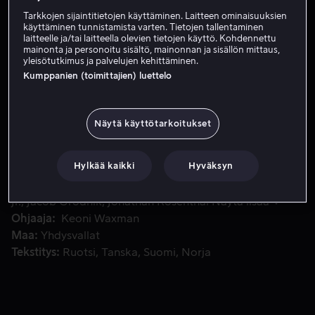
Tarkkojen sijaintitietojen käyttäminen. Laitteen ominaisuuksien
käyttäminen tunnistamista varten. Tietojen tallentaminen
Vuokraa 3,99 €
laitteelle ja/tai laitteella olevien tietojen käyttö. Kohdennettu
mainonta ja personoitu sisältö, mainonnan ja sisällön mittaus,
yleisötutkimus ja palvelujen kehittäminen.
Kumppanien (toimittajien) luettelo
Entinen DEA-agentti Decker pelastaa stripparin Lisan ja ta
Entinen DEA-agentti Decker pelastaa stripparin Lisan ja
tappaa miehen, joka kävi Lisaan käsiksi. Tästä seuraa
Näytä käyttötarkoitukset
väkivaltainen huumekauppaa ja kostonhimoisia
gangstereita sisältävä syöksykierre. Lisa suunnittelee
varastavansa $2 milj. yhdeltä heistä ja hän onnistuu
Hylkää kaikki
Hyväksyn
vakuuttamaan pelastajansa mukaan.
Pääosissa
Steven Seagal
Jade Ewen
Florin Piersic
Jr.
Jacob Grodnik
Jonathan Rosenthal
Näytä lisää
Ohjaaja
Keoni Waxman
Maa
Yhdysvallat
Tekstitys
Ruotsi
Tanska
Suomi
Norja