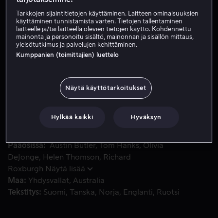
Tarkkojen sijaintitietojen käyttäminen. Laitteen ominaisuuksien
Vuokraa 4,99 €
käyttäminen tunnistamista varten. Tietojen tallentaminen
laitteelle ja/tai laitteella olevien tietojen käyttö. Kohdennettu
Osta
10.99
7,99 €
mainonta ja personoitu sisältö, mainonnan ja sisällön mittaus,
Alkuperäinen
yleisötutkimus ja palvelujen kehittäminen.
hinta
Kumppanien (toimittajien) luettelo
Katso traileri
10.99
€
Näytä käyttötarkoitukset
Elokuva kuvaa Elvis Presleyn elämää ja monimutkaista suhd
Elokuva kuvaa Elvis Presleyn elämää ja monimutkaista
suhdetta salaperäiseen manageriinsa ”Eversti” Tom
Hylkää kaikki
Hyväksyn
Parkeriin.
Pääosissa
Austin Butler
Tom Hanks
Olivia
DeJonge
Helen Thomson
Richard
Roxburgh
Näytä lisää
Maa
Yhdysvallat
Australia
Tekstitys
Suomi
Tanska
Norja
Englanti
Ruotsi