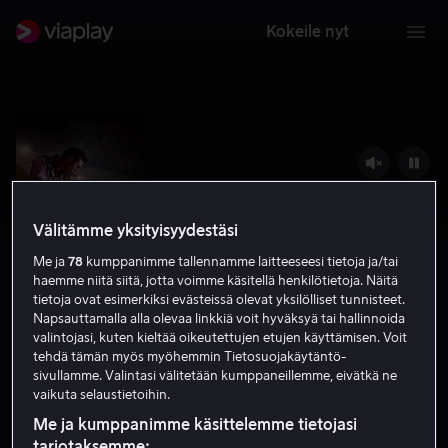
Kokeile nyt
Välitämme yksityisyydestäsi
Me ja
78
kumppanimme tallennamme laitteeseesi tietoja ja/tai
haemme niitä siitä, jotta voimme käsitellä henkilötietoja. Näitä
tietoja ovat esimerkiksi evästeissä olevat yksilölliset tunnisteet.
Napsauttamalla alla olevaa linkkiä voit hyväksyä tai hallinnoida
valintojasi, kuten kieltää oikeutettujen etujen käyttämisen. Voit
Elvis
tehdä tämän myös myöhemmin Tietosuojakäytäntö-
sivullamme. Valintasi välitetään kumppaneillemme, eivätkä ne
7.3
Draama
2022
2 h 32 min
K-7
vaikuta selaustietoihin.
HD
Me ja kumppanimme käsittelemme tietojasi
tarjotaksemme: