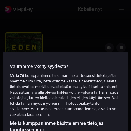
Kokeile nyt
Välitämme yksityisyydestäsi
Me ja
78
kumppanimme tallennamme laitteeseesi tietoja ja/tai
haemme niitä siitä, jotta voimme käsitellä henkilötietoja. Näitä
tietoja ovat esimerkiksi evästeissä olevat yksilölliset tunnisteet.
Napsauttamalla alla olevaa linkkiä voit hyväksyä tai hallinnoida
valintojasi, kuten kieltää oikeutettujen etujen käyttämisen. Voit
Eden
tehdä tämän myös myöhemmin Tietosuojakäytäntö-
sivullamme. Valintasi välitetään kumppaneillemme, eivätkä ne
6.1
Draama
2020
1 h 28 min
K-7
vaikuta selaustietoihin.
HD
Me ja kumppanimme käsittelemme tietojasi
tarjotaksemme: