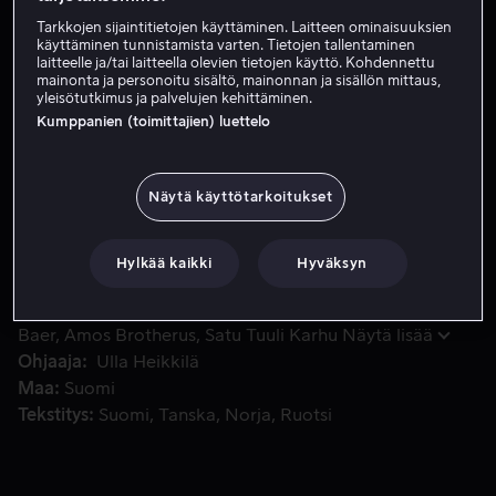
Tarkkojen sijaintitietojen käyttäminen. Laitteen ominaisuuksien
Vuokraa 4,99 €
käyttäminen tunnistamista varten. Tietojen tallentaminen
laitteelle ja/tai laitteella olevien tietojen käyttö. Kohdennettu
Osta 8,99 €
mainonta ja personoitu sisältö, mainonnan ja sisällön mittaus,
yleisötutkimus ja palvelujen kehittäminen.
Kumppanien (toimittajien) luettelo
Viikon mittainen rippileiri keskellä kauneinta kesää. Itseva
Viikon mittainen rippileiri keskellä kauneinta kesää.
Itsevarma älykkö Aliisa, seurueensa keskipiste Jenna ja
Näytä käyttötarkoitukset
hiljainen Panu joutuvat leirillä vastatusten itsensä,
muiden ja vähän järjestelmänkin kanssa.
Hylkää kaikki
Hyväksyn
Pääosissa
Aamu Milonoff
Linnea Skog
Bruno
Baer
Amos Brotherus
Satu Tuuli Karhu
Näytä lisää
Ohjaaja
Ulla Heikkilä
Maa
Suomi
Tekstitys
Suomi
Tanska
Norja
Ruotsi