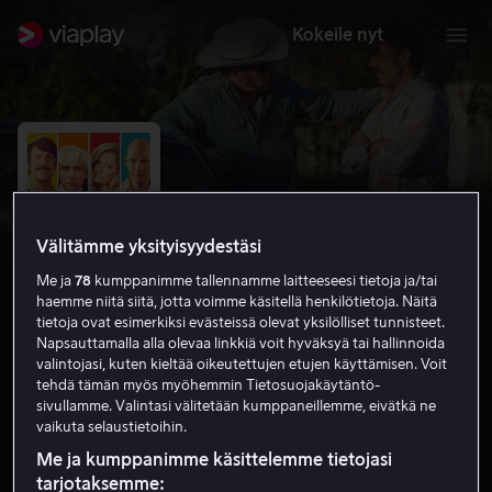
Kokeile nyt
Välitämme yksityisyydestäsi
Me ja
78
kumppanimme tallennamme laitteeseesi tietoja ja/tai
haemme niitä siitä, jotta voimme käsitellä henkilötietoja. Näitä
tietoja ovat esimerkiksi evästeissä olevat yksilölliset tunnisteet.
Napsauttamalla alla olevaa linkkiä voit hyväksyä tai hallinnoida
valintojasi, kuten kieltää oikeutettujen etujen käyttämisen. Voit
Driven
tehdä tämän myös myöhemmin Tietosuojakäytäntö-
sivullamme. Valintasi välitetään kumppaneillemme, eivätkä ne
vaikuta selaustietoihin.
6.4
Draama
Jännitys
2018
1 h 48 min
K-12
HD
Me ja kumppanimme käsittelemme tietojasi
tarjotaksemme: