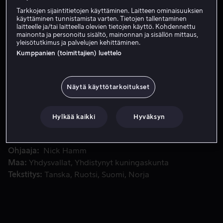
Tarkkojen sijaintitietojen käyttäminen. Laitteen ominaisuuksien
Vuokraa 3,99 €
käyttäminen tunnistamista varten. Tietojen tallentaminen
laitteelle ja/tai laitteella olevien tietojen käyttö. Kohdennettu
mainonta ja personoitu sisältö, mainonnan ja sisällön mittaus,
Osta 12,99 €
yleisötutkimus ja palvelujen kehittäminen.
Kumppanien (toimittajien) luettelo
On 80-luvun alku Kaliforniassa. Seuraamme John DeLoreani
On 80-luvun alku Kaliforniassa. Seuraamme John
DeLoreanin ja hänen autoyhtiönsä rakettimaista nousua
Näytä käyttötarkoitukset
uuden ystävän, FBI-ilmiantaja Jim Hoffmanin kautta.
Hylkää kaikki
Hyväksyn
Pääosissa
Jason Sudeikis
Lee Pace
Judy Greer
Isabel
Arraiza
Tyler Crumley
Näytä lisää
Ohjaaja
Nick Hamm
Maa
Yhdysvallat
Yhdistynyt kuningaskunta
Tekstitys
Tanska
Ruotsi
Suomi
Norja