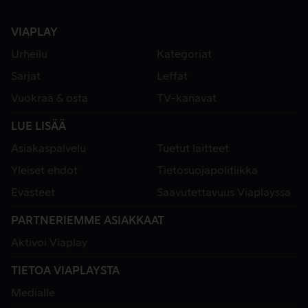
VIAPLAY
Urheilu
Kategoriat
Sarjat
Leffat
Vuokraa & osta
TV-kanavat
LUE LISÄÄ
Asiakaspalvelu
Tuetut laitteet
Yleiset ehdot
Tietosuojapolitiikka
Evästeet
Saavutettavuus Viaplayssa
PARTNERIEMME ASIAKKAAT
Aktivoi Viaplay
TIETOA VIAPLAYSTA
Medialle