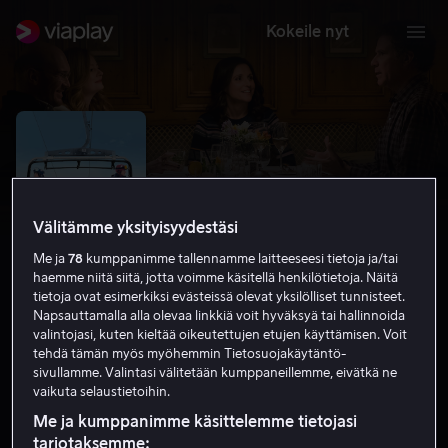
Kokeile nyt
Välitämme yksityisyydestäsi
Me ja
78
kumppanimme tallennamme laitteeseesi tietoja ja/tai
haemme niitä siitä, jotta voimme käsitellä henkilötietoja. Näitä
tietoja ovat esimerkiksi evästeissä olevat yksilölliset tunnisteet.
Napsauttamalla alla olevaa linkkiä voit hyväksyä tai hallinnoida
valintojasi, kuten kieltää oikeutettujen etujen käyttämisen. Voit
Downhill
tehdä tämän myös myöhemmin Tietosuojakäytäntö-
sivullamme. Valintasi välitetään kumppaneillemme, eivätkä ne
4.9
Draama
Komedia
2020
1 h 22 min
K-7
vaikuta selaustietoihin.
HD
Me ja kumppanimme käsittelemme tietojasi
tarjotaksemme: