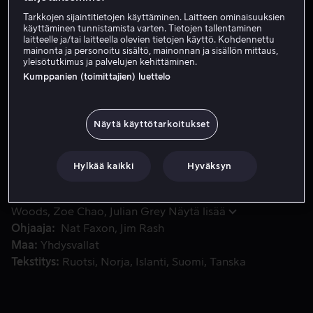
Tarkkojen sijaintitietojen käyttäminen. Laitteen ominaisuuksien
Vuokraa 3,99 €
käyttäminen tunnistamista varten. Tietojen tallentaminen
laitteelle ja/tai laitteella olevien tietojen käyttö. Kohdennettu
Osta 13,99 €
mainonta ja personoitu sisältö, mainonnan ja sisällön mittaus,
yleisötutkimus ja palvelujen kehittäminen.
Kumppanien (toimittajien) luettelo
Perhe onnistuu täpärästi pelastautumaan lumivyöryltä Alpei
Perhe onnistuu täpärästi pelastautumaan lumivyöryltä
Alpeilla, ja sen seurauksena he joutuvat täydellisestä
Näytä käyttötarkoitukset
ulkokuorestaan huolimatta sekasorron valtaan ja
arvioimaan uudelleen tunteitaan.
Hylkää kaikki
Hyväksyn
Pääosissa
Julia Louis-Dreyfus
Will Ferrell
Zach
Woods
Zoe Chao
Julian Grey
Näytä lisää
Ohjaaja
Nat Faxon
Jim Rash
Maa
Yhdysvallat
Tekstitys
Ruotsi
Norja
Islanti
Suomi
Tanska