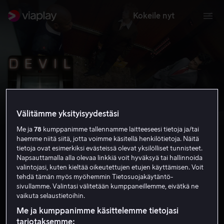
Kokeile nyt
Välitämme yksityisyydestäsi
Me ja
78
kumppanimme tallennamme laitteeseesi tietoja ja/tai
haemme niitä siitä, jotta voimme käsitellä henkilötietoja. Näitä
tietoja ovat esimerkiksi evästeissä olevat yksilölliset tunnisteet.
Napsauttamalla alla olevaa linkkiä voit hyväksyä tai hallinnoida
valintojasi, kuten kieltää oikeutettujen etujen käyttämisen. Voit
Devil
tehdä tämän myös myöhemmin Tietosuojakäytäntö-
sivullamme. Valintasi välitetään kumppaneillemme, eivätkä ne
6.3
Kauhu
2010
1 h 17 min
K-16
vaikuta selaustietoihin.
HD
Me ja kumppanimme käsittelemme tietojasi
tarjotaksemme: