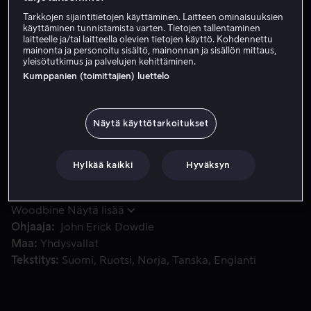
Tarkkojen sijaintitietojen käyttäminen. Laitteen ominaisuuksien
Vuokraa 3,99 €
käyttäminen tunnistamista varten. Tietojen tallentaminen
laitteelle ja/tai laitteella olevien tietojen käyttö. Kohdennettu
Osta 8,99 €
mainonta ja personoitu sisältö, mainonnan ja sisällön mittaus,
yleisötutkimus ja palvelujen kehittäminen.
Kumppanien (toimittajien) luettelo
Viisi ihmistä jää loukkuun pilvenpiirtäjän ahtaaseen hissiin.
Viisi ihmistä jää loukkuun pilvenpiirtäjän ahtaaseen
hissiin. Kaikilla heistä on salaisuus, vaiettu menneisyys.
Näytä käyttötarkoitukset
Kaikki on hyvin, kunnes valo sammuu... ja huuto alkaa.
Hylkää kaikki
Hyväksyn
Pääosissa
Chris Messina
Jenny O'Hara
Geoffrey
Arend
Caroline Dhavernas
Bokeem
Woodbine
Näytä lisää
Ohjaaja
John Erick Dowdle
Maa
Yhdysvallat
Tekstitys
Suomi
Ruotsi
Norja
Tanska
Englanti