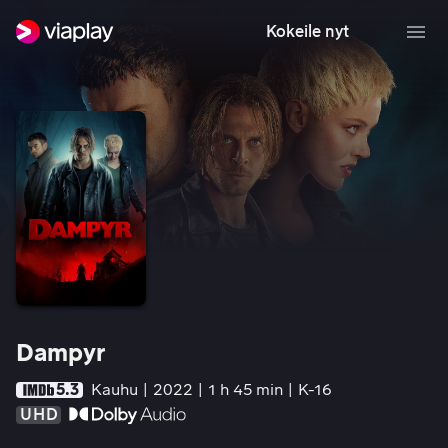
Kokeile nyt
Dampyr
5.3
Kauhu
2022
1 h 45 min
K-16
UHD