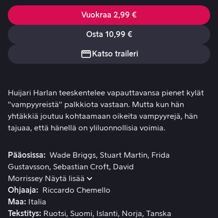
Vuokraa 2,99 €
Osta 10,99 €
Katso traileri
Huijari Harlan teeskentelee vapauttavansa pienet kylät "va
Huijari Harlan teeskentelee vapauttavansa pienet kylät
"vampyyreistä" palkkiota vastaan. Mutta kun hän
yhtäkkiä joutuu kohtaamaan oikeita vampyyrejä, hän
tajuaa, että hänellä on yliluonnollisia voimia.
Pääosissa
Wade Briggs
Stuart Martin
Frida
Gustavsson
Sebastian Croft
David
Morrissey
Näytä lisää
Ohjaaja
Riccardo Chemello
Maa
Italia
Tekstitys
Ruotsi
Suomi
Islanti
Norja
Tanska