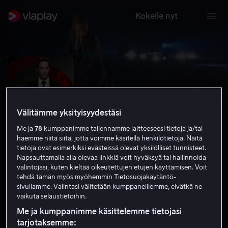
Kokeile nyt
Välitämme yksityisyydestäsi
Me ja
78
kumppanimme tallennamme laitteeseesi tietoja ja/tai
haemme niitä siitä, jotta voimme käsitellä henkilötietoja. Näitä
tietoja ovat esimerkiksi evästeissä olevat yksilölliset tunnisteet.
Napsauttamalla alla olevaa linkkiä voit hyväksyä tai hallinnoida
valintojasi, kuten kieltää oikeutettujen etujen käyttämisen. Voit
tehdä tämän myös myöhemmin Tietosuojakäytäntö-
Damascus Cover
sivullamme. Valintasi välitetään kumppaneillemme, eivätkä ne
vaikuta selaustietoihin.
5.3
Jännitys
2018
1 h 29 min
15
HD
Me ja kumppanimme käsittelemme tietojasi
tarjotaksemme: