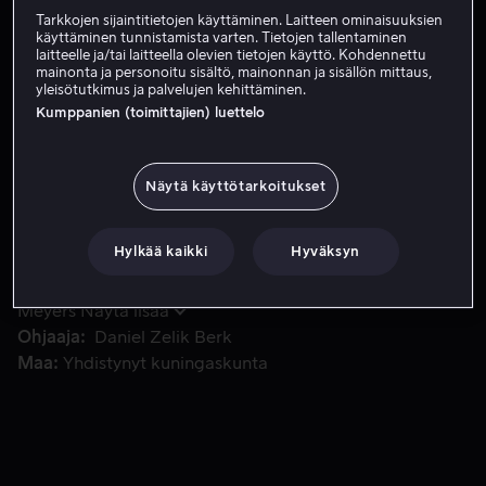
Tarkkojen sijaintitietojen käyttäminen. Laitteen ominaisuuksien
Vuokraa 3,99 €
käyttäminen tunnistamista varten. Tietojen tallentaminen
laitteelle ja/tai laitteella olevien tietojen käyttö. Kohdennettu
mainonta ja personoitu sisältö, mainonnan ja sisällön mittaus,
yleisötutkimus ja palvelujen kehittäminen.
Kumppanien (toimittajien) luettelo
Peitetehtävissä oleva vakooja Ari saa tehtäväkseen salakulj
Peitetehtävissä oleva vakooja Ari saa tehtäväkseen
salakuljettaa kemiallisten aseiden kanssa puuhailevan
tiedemiehen pois Syyriasta, jotta hallitus ei saisi
Näytä käyttötarkoitukset
joukkotuhoaseita, mutta jo parissa päivässä tehtävä
menee mönkään ja Arin valehenkilöys paljastuu.
Hylkää kaikki
Hyväksyn
Pääosissa
Olivia Thirlby
John Hurt
Navid
Negahban
Jürgen Prochnow
Jonathan Rhys-
Meyers
Näytä lisää
Ohjaaja
Daniel Zelik Berk
Maa
Yhdistynyt kuningaskunta