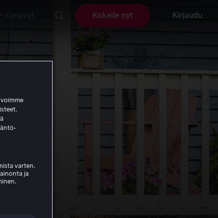
V-kanavat
Kokeile nyt
Kirjaudu
a voimme
isteet.
ää
täntö-
ista varten.
mainonta ja
minen.