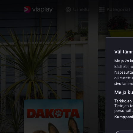
Urheilu
Kategoriat
Välitämm
Me ja
78
ku
käsitellä h
Napsauttama
oikeutett
sivullamme
Me ja k
Tarkkojen 
Tietojen ta
personoitu
Kumppanien