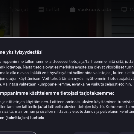
Sarjat
Leffat
Vuokraa & osta
T
e yksityisyydestäsi
mppanimme tallennamme laitteeseesi tietoja ja/tai haemme niitä siitä, jott
enkilötietoja. Näitä tietoja ovat esimerkiksi evästeissä olevat yksilölliset tunn
lla alla olevaa linkkiä voit hyväksyä tai hallinnoida valintojasi, kuten kielt
ujen etujen käyttämisen. Voit tehdä tämän myös myöhemmin Tietosuojakäy
. Valintasi välitetään kumppaneillemme, eivätkä ne vaikuta selaustietoihin.
umppanimme käsittelemme tietojasi tarjotaksemme:
sijaintitietojen käyttäminen. Laitteen ominaisuuksien käyttäminen tunnistam
llentaminen laitteelle ja/tai laitteella olevien tietojen käyttö. Kohdennettu 
 sisältö, mainonnan ja sisällön mittaus, yleisötutkimus ja palvelujen kehittä
 (toimittajien) luettelo