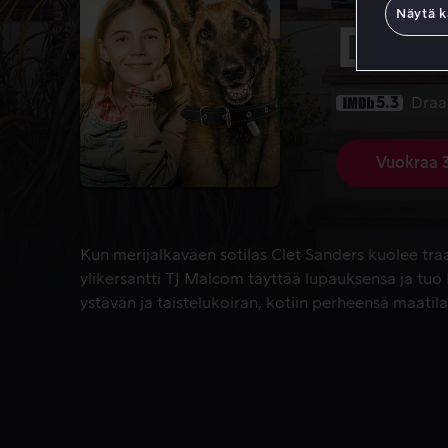
Näytä k
Dak
5.3
Dra
Vuokraa 
Kun merijalkaväen sotilas Clet Sanders kuolee traa
Kun merijalkaväen sotilas Clet Sanders kuolee traa
ylikersantti TJ Malcom täyttää lupauksensa ja tuo
ystävän ja taistelukoiran, kotiin perheensä maatilal