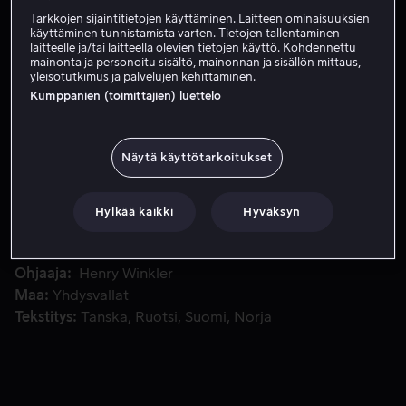
Tarkkojen sijaintitietojen käyttäminen. Laitteen ominaisuuksien
käyttäminen tunnistamista varten. Tietojen tallentaminen
Vuokraa 3,99 €
laitteelle ja/tai laitteella olevien tietojen käyttö. Kohdennettu
mainonta ja personoitu sisältö, mainonnan ja sisällön mittaus,
yleisötutkimus ja palvelujen kehittäminen.
Osta 8,99 €
Kumppanien (toimittajien) luettelo
Kun 8-vuotias poika todistaa murhan, kovaluinen etsivä saa
Kun 8-vuotias poika todistaa murhan, kovaluinen etsivä
Näytä käyttötarkoitukset
saa tuoppia juuri ja juuri pidemmän apurin.
Hylkää kaikki
Hyväksyn
Pääosissa
Burt Reynolds
Norman D. Golden II
Ruby
Dee
Holland Taylor
Ray Sharkey
Näytä lisää
Ohjaaja
Henry Winkler
Maa
Yhdysvallat
Tekstitys
Tanska
Ruotsi
Suomi
Norja