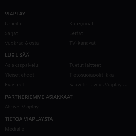
VIAPLAY
Urheilu
Kategoriat
Sarjat
Leffat
Vuokraa & osta
TV-kanavat
LUE LISÄÄ
Asiakaspalvelu
Tuetut laitteet
Yleiset ehdot
Tietosuojapolitiikka
Evästeet
Saavutettavuus Viaplayssa
PARTNERIEMME ASIAKKAAT
Aktivoi Viaplay
TIETOA VIAPLAYSTA
Medialle