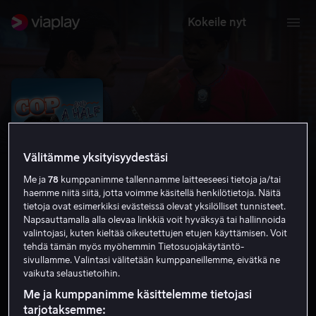
Kokeile nyt
Välitämme yksityisyydestäsi
Me ja
78
kumppanimme tallennamme laitteeseesi tietoja ja/tai
haemme niitä siitä, jotta voimme käsitellä henkilötietoja. Näitä
tietoja ovat esimerkiksi evästeissä olevat yksilölliset tunnisteet.
Napsauttamalla alla olevaa linkkiä voit hyväksyä tai hallinnoida
valintojasi, kuten kieltää oikeutettujen etujen käyttämisen. Voit
Cop and a Half
tehdä tämän myös myöhemmin Tietosuojakäytäntö-
sivullamme. Valintasi välitetään kumppaneillemme, eivätkä ne
vaikuta selaustietoihin.
4.2
Komedia
Rikoselokuvat
1993
1 h 28 min
K-12
Me ja kumppanimme käsittelemme tietojasi
HD
tarjotaksemme: