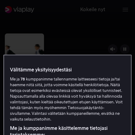
Kokeile nyt
Välitämme yksityisyydestäsi
Me ja
78
kumppanimme tallennamme laitteeseesi tietoja ja/tai
haemme niitä siitä, jotta voimme käsitellä henkilötietoja. Näitä
tietoja ovat esimerkiksi evästeissä olevat yksilölliset tunnisteet.
Napsauttamalla alla olevaa linkkiä voit hyväksyä tai hallinnoida
valintojasi, kuten kieltää oikeutettujen etujen käyttämisen. Voit
Catch Me If You Can
tehdä tämän myös myöhemmin Tietosuojakäytäntö-
sivullamme. Valintasi välitetään kumppaneillemme, eivätkä ne
8.1
Draama
Rikoselokuvat
2002
2 h 14 min
vaikuta selaustietoihin.
K-7
Me ja kumppanimme käsittelemme tietojasi
HD
tarjotaksemme: