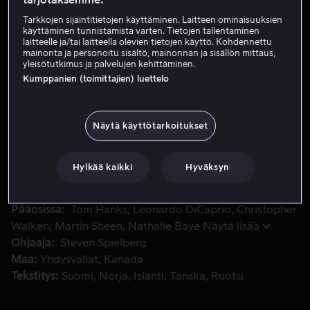
Tarkkojen sijaintitietojen käyttäminen. Laitteen ominaisuuksien
käyttäminen tunnistamista varten. Tietojen tallentaminen
Vuokraa 3,99 €
laitteelle ja/tai laitteella olevien tietojen käyttö. Kohdennettu
mainonta ja personoitu sisältö, mainonnan ja sisällön mittaus,
yleisötutkimus ja palvelujen kehittäminen.
Osta 10,99 €
Kumppanien (toimittajien) luettelo
17-vuotiaana Frank Abagnale Jr. on Yhdysvaltain historian 
17-vuotiaana Frank Abagnale Jr. on Yhdysvaltain
Näytä käyttötarkoitukset
historian menestyksekkäin pankkirosvo, ja ennen kuin
hän on 18-vuotias, on hän jo ehtinyt työskennellä
Hylkää kaikki
Hyväksyn
lääkärinä ja asianajajana sekä perämiehenä suuressa
lentoyhtiössä.
Pääosissa
Tom Hanks
Leonardo DiCaprio
Christopher
Walken
Martin Sheen
Nathalie Baye
Näytä lisää
Ohjaaja
Steven Spielberg
Maa
Yhdysvallat
Kanada
Tekstitys
Suomi
Norja
Islanti
Tanska
Ruotsi