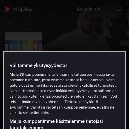
Kokeile nyt
Välitämme yksityisyydestäsi
Me ja
78
kumppanimme tallennamme laitteeseesi tietoja ja/tai
haemme niitä siitä, jotta voimme käsitellä henkilötietoja. Näitä
tietoja ovat esimerkiksi evästeissä olevat yksilölliset tunnisteet.
Napsauttamalla alla olevaa linkkiä voit hyväksyä tai hallinnoida
valintojasi, kuten kieltää oikeutettujen etujen käyttämisen. Voit
Brooklyn Brothers Beat the Best
tehdä tämän myös myöhemmin Tietosuojakäytäntö-
sivullamme. Valintasi välitetään kumppaneillemme, eivätkä ne
6.5
Komedia
2011
1 h 33 min
K-7
vaikuta selaustietoihin.
HD
Me ja kumppanimme käsittelemme tietojasi
tarjotaksemme: