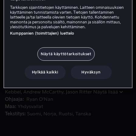
Tarkkojen sijaintitietojen käyttäminen. Laitteen ominaisuuksien
Vuokraa 3,99 €
käyttäminen tunnistamista varten. Tietojen tallentaminen
laitteelle ja/tai laitteella olevien tietojen käyttö. Kohdennettu
Katso traileri
mainonta ja personoitu sisältö, mainonnan ja sisällön mittaus,
yleisötutkimus ja palvelujen kehittäminen.
Kumppanien (toimittajien) luettelo
Kun tyttöystävä jättää hänet, Alex lähtee matkalle uuden bä
Kun tyttöystävä jättää hänet, Alex lähtee matkalle
uuden bänditoverisa, eksentrisen Jimin kanssa. Alex ja
Näytä käyttötarkoitukset
Jim päästävät sisäisen lapsensa esiin, antavat uuden
merkityksen termille "lo-fi muusikko".
Hylkää kaikki
Hyväksyn
Pääosissa
Ryan O'Nan
Michael Weston
Arielle
Kebbel
Andrew McCarthy
Jason Ritter
Näytä lisää
Ohjaaja
Ryan O'Nan
Maa
Yhdysvallat
Tekstitys
Suomi
Norja
Ruotsi
Tanska