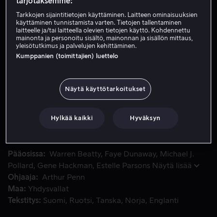
tarjotaksemme:
Vuokraa 4,99 €
Tarkkojen sijaintitietojen käyttäminen. Laitteen ominaisuuksien
käyttäminen tunnistamista varten. Tietojen tallentaminen
laitteelle ja/tai laitteella olevien tietojen käyttö. Kohdennettu
Osta 10,99 €
mainonta ja personoitu sisältö, mainonnan ja sisällön mittaus,
yleisötutkimus ja palvelujen kehittäminen.
Katso traileri
Kumppanien (toimittajien) luettelo
Näytä käyttötarkoitukset
Lamakauden ajelehtijat Clyde ja Bonnie kääntyvät rikoksen po
Lamakauden ajelehtijat Clyde ja Bonnie kääntyvät
rikoksen poluille. He janoavat seikkailua - ja toisiaan.
Mikään elokuvahistoriassa ei ole valmistanut meitä sille
Hylkää kaikki
Hyväksyn
väkivallan.
Pääosissa
Warren Beatty
Faye Dunaway
Michael J.
Pollard
Gene Hackman
Estelle Parsons
Näytä lisää
Ohjaaja
Arthur Penn
Maa
Yhdysvallat
Tekstitys
Suomi
Ruotsi
Tanska
Norja
Englanti