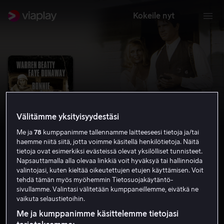
Kokeile nyt
Välitämme yksityisyydestäsi
Me ja
78
kumppanimme tallennamme laitteeseesi tietoja ja/tai
haemme niitä siitä, jotta voimme käsitellä henkilötietoja. Näitä
tietoja ovat esimerkiksi evästeissä olevat yksilölliset tunnisteet.
Napsauttamalla alla olevaa linkkiä voit hyväksyä tai hallinnoida
valintojasi, kuten kieltää oikeutettujen etujen käyttämisen. Voit
Bonnie ja Clyde
tehdä tämän myös myöhemmin Tietosuojakäytäntö-
sivullamme. Valintasi välitetään kumppaneillemme, eivätkä ne
7.7
Draama
1967
1 h 46 min
K-16
vaikuta selaustietoihin.
HD
Me ja kumppanimme käsittelemme tietojasi