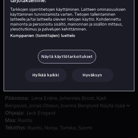
tarjotaksemme:
Vuokraa 4,99 €
Tarkkojen sijaintitietojen käyttäminen. Laitteen ominaisuuksien
käyttäminen tunnistamista varten. Tietojen tallentaminen
laitteelle ja/tai laitteella olevien tietojen käyttö. Kohdennettu
Osta 10,99 €
mainonta ja personoitu sisältö, mainonnan ja sisällön mittaus,
yleisötutkimus ja palvelujen kehittäminen.
Katso traileri
Kumppanien (toimittajien) luettelo
Näytä käyttötarkoitukset
Frank on uransa huipulla, ja ostaa uuden auton ja unelmata
Frank on uransa huipulla, ja ostaa uuden auton ja
unelmatalon maalta. Mutta perhe on hädin tuskin
ehtinyt muuttaa uuteen taloon, kun siellä alkaa tapahtua
Hylkää kaikki
Hyväksyn
outoja ja pelottavia asioita.
Pääosissa
Lena Endre
Johannes Brost
Kjell
Bergqvist
Jonas Olsson
Joanna Berglund
Näytä lisää
Ohjaaja
Jack Ersgard
Maa
Ruotsi
Tekstitys
Ruotsi
Norja
Tanska
Suomi