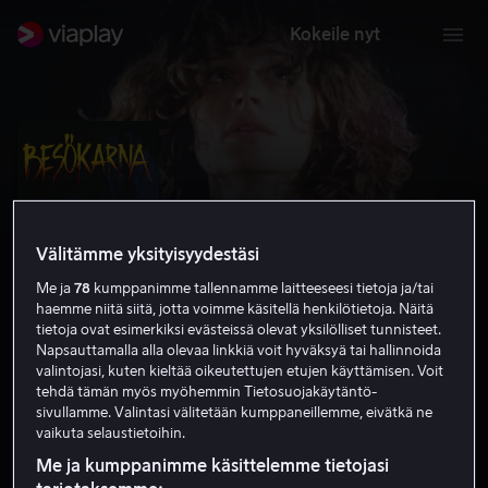
Kokeile nyt
Välitämme yksityisyydestäsi
Me ja
78
kumppanimme tallennamme laitteeseesi tietoja ja/tai
haemme niitä siitä, jotta voimme käsitellä henkilötietoja. Näitä
tietoja ovat esimerkiksi evästeissä olevat yksilölliset tunnisteet.
Napsauttamalla alla olevaa linkkiä voit hyväksyä tai hallinnoida
valintojasi, kuten kieltää oikeutettujen etujen käyttämisen. Voit
Besökarna
tehdä tämän myös myöhemmin Tietosuojakäytäntö-
sivullamme. Valintasi välitetään kumppaneillemme, eivätkä ne
5.7
Jännitys
Kauhu
1988
1 h 44 min
K-12
vaikuta selaustietoihin.
HD
Me ja kumppanimme käsittelemme tietojasi