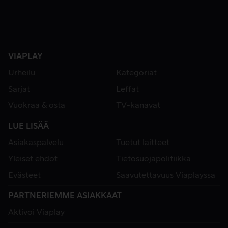
VIAPLAY
Urheilu
Kategoriat
Sarjat
Leffat
Vuokraa & osta
TV-kanavat
LUE LISÄÄ
Asiakaspalvelu
Tuetut laitteet
Yleiset ehdot
Tietosuojapolitiikka
Evästeet
Saavutettavuus Viaplayssa
PARTNERIEMME ASIAKKAAT
Aktivoi Viaplay