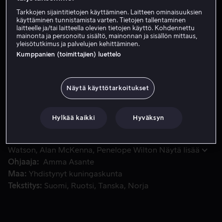
Tarkkojen sijaintitietojen käyttäminen. Laitteen ominaisuuksien
Vuokraa 3,99 €
käyttäminen tunnistamista varten. Tietojen tallentaminen
laitteelle ja/tai laitteella olevien tietojen käyttö. Kohdennettu
Osta 13,99 €
mainonta ja personoitu sisältö, mainonnan ja sisällön mittaus,
yleisötutkimus ja palvelujen kehittäminen.
Kumppanien (toimittajien) luettelo
Belle on tositapahtumiin perustuva elokuva Dido Elizebeth B
Belle on tositapahtumiin perustuva elokuva Dido
Elizebeth Bellestä, joka oli Englannin kuninkaallisen
Näytä käyttötarkoitukset
laivaston komentajan avioliiton ulkopuolinen lapsi ja
lisäksi vielä puoliksi tummaihoinen.
Hylkää kaikki
Hyväksyn
Pääosissa
Matthew Goode
Gugu Mbatha-Raw
Emily
Watson
Alan McKenna
Penelope Wilton
Näytä lisää
Ohjaaja
Amma Asante
Maa
Yhdistynyt kuningaskunta
Tekstitys
Suomi
Ruotsi
Tanska
Norja