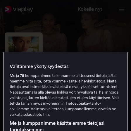
Kokeile nyt
Välitämme yksityisyydestäsi
Me ja
78
kumppanimme tallennamme laitteeseesi tietoja ja/tai
haemme niitä siitä, jotta voimme käsitellä henkilötietoja. Näitä
tietoja ovat esimerkiksi evästeissä olevat yksilölliset tunnisteet.
Napsauttamalla alla olevaa linkkiä voit hyväksyä tai hallinnoida
valintojasi, kuten kieltää oikeutettujen etujen käyttämisen. Voit
Belle
tehdä tämän myös myöhemmin Tietosuojakäytäntö-
sivullamme. Valintasi välitetään kumppaneillemme, eivätkä ne
7.3
Draama
2013
1 h 39 min
K-7
vaikuta selaustietoihin.
HD
Me ja kumppanimme käsittelemme tietojasi
tarjotaksemme: