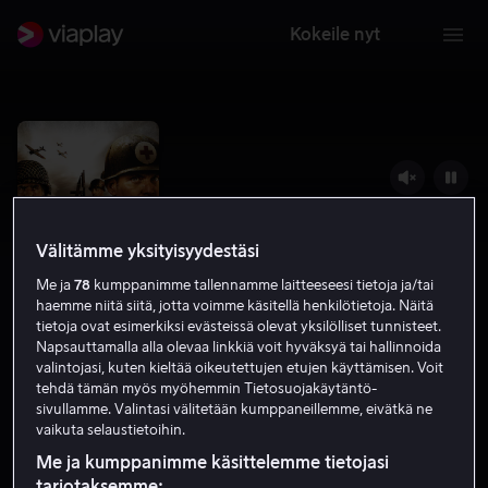
Kokeile nyt
Välitämme yksityisyydestäsi
Me ja
78
kumppanimme tallennamme laitteeseesi tietoja ja/tai
haemme niitä siitä, jotta voimme käsitellä henkilötietoja. Näitä
tietoja ovat esimerkiksi evästeissä olevat yksilölliset tunnisteet.
Napsauttamalla alla olevaa linkkiä voit hyväksyä tai hallinnoida
valintojasi, kuten kieltää oikeutettujen etujen käyttämisen. Voit
Battle For Saipan
tehdä tämän myös myöhemmin Tietosuojakäytäntö-
sivullamme. Valintasi välitetään kumppaneillemme, eivätkä ne
3.8
Toiminta
2022
1 h 30 min
K-16
vaikuta selaustietoihin.
HD
Me ja kumppanimme käsittelemme tietojasi
tarjotaksemme: