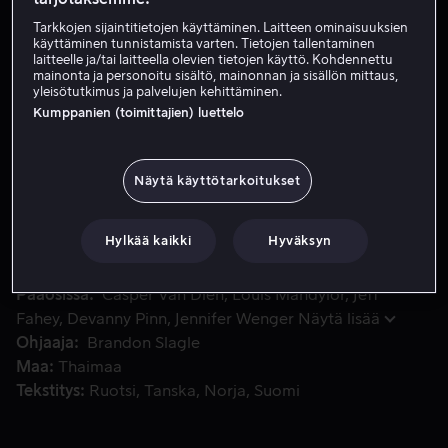
Tarkkojen sijaintitietojen käyttäminen. Laitteen ominaisuuksien
Vuokraa 3,99 €
käyttäminen tunnistamista varten. Tietojen tallentaminen
laitteelle ja/tai laitteella olevien tietojen käyttö. Kohdennettu
Osta 10,99 €
mainonta ja personoitu sisältö, mainonnan ja sisällön mittaus,
yleisötutkimus ja palvelujen kehittäminen.
Katso traileri
Kumppanien (toimittajien) luettelo
Näytä käyttötarkoitukset
Joukko lääkintähenkilökuntaa joutuu sinnikkään kirurgin j
Joukko lääkintähenkilökuntaa joutuu sinnikkään kirurgin
johdolla puolustamaan sairaalaansa vihollisjoukkojen
hyökkäykseltä toisen maailmansodan aikana.
Hylkää kaikki
Hyväksyn
Pääosissa
Casper Van Dien
Louis Mandylor
Jeff
Fahey
Devanny Pinn
Jennifer Wenger
Näytä lisää
Ohjaaja
Brandon Slagle
Maa
Thaimaa
Tekstitys
Ruotsi
Tanska
Norja
Suomi