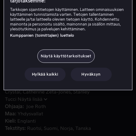
tarjotaksemme:
Tarkkojen sijaintitietojen käyttäminen. Laitteen ominaisuuksien
käyttäminen tunnistamista varten. Tietojen tallentaminen
Vuokraa 3,99 €
laitteelle ja/tai laitteella olevien tietojen käyttö. Kohdennettu
mainonta ja personoitu sisältö, mainonnan ja sisällön mittaus,
Osta 10,99 €
yleisötutkimus ja palvelujen kehittäminen.
Kumppanien (toimittajien) luettelo
Gwen Harrison ja Eddie Thomas ovat pitkään olleet elokuva
Gwen Harrison ja Eddie Thomas ovat pitkään olleet
Näytä käyttötarkoitukset
elokuvamaailman suosituin pari, mutta Gwenin tavattua
uuden miehen alkaa heidän välinsä kiristyä.
Hylkää kaikki
Hyväksyn
Pääosissa
Julia Roberts
John Cusack
Billy
Crystal
Catherine Zeta-Jones
Stanley
Tucci
Näytä lisää
Ohjaaja
Joe Roth
Maa
Yhdysvallat
Kieli
Englanti
Tekstitys
Ruotsi
Suomi
Norja
Tanska