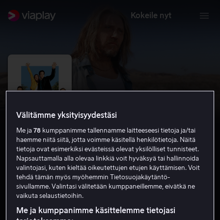
Kokeile nyt
Välitämme yksityisyydestäsi
Me ja
78
kumppanimme tallennamme laitteeseesi tietoja ja/tai
haemme niitä siitä, jotta voimme käsitellä henkilötietoja. Näitä
tietoja ovat esimerkiksi evästeissä olevat yksilölliset tunnisteet.
Napsauttamalla alla olevaa linkkiä voit hyväksyä tai hallinnoida
valintojasi, kuten kieltää oikeutettujen etujen käyttämisen. Voit
America's Sweethearts
tehdä tämän myös myöhemmin Tietosuojakäytäntö-
sivullamme. Valintasi välitetään kumppaneillemme, eivätkä ne
5.7
Komedia
Romantiikka
2001
1 h 39 min
vaikuta selaustietoihin.
K-7
Me ja kumppanimme käsittelemme tietojasi
HD