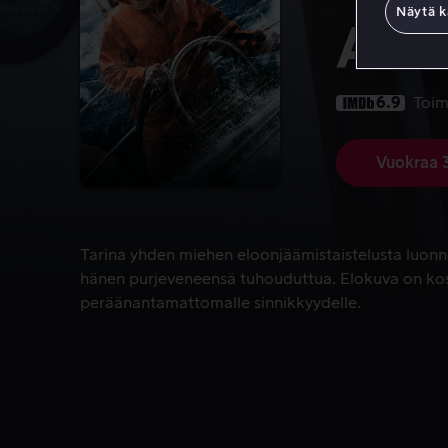
Näytä k
All 
6.9
Toim
Vuokraa 
Tarina yhden miehen eloonjäämistaistelusta luon
Tarina yhden miehen eloonjäämistaistelusta luon
hänen purjeveneensä tuhouduttua. Elokuva on ko
peräänantamattomalle sinnikkyydelle.