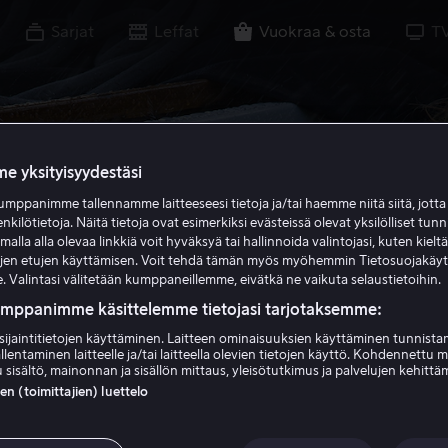
Sarjat
Leffat
Vuokraa & osta
T
e yksityisyydestäsi
mppanimme tallennamme laitteeseesi tietoja ja/tai haemme niitä siitä, jott
enkilötietoja. Näitä tietoja ovat esimerkiksi evästeissä olevat yksilölliset tunn
lla alla olevaa linkkiä voit hyväksyä tai hallinnoida valintojasi, kuten kielt
ujen etujen käyttämisen. Voit tehdä tämän myös myöhemmin Tietosuojakäy
. Valintasi välitetään kumppaneillemme, eivätkä ne vaikuta selaustietoihin.
umppanimme käsittelemme tietojasi tarjotaksemme:
sijaintitietojen käyttäminen. Laitteen ominaisuuksien käyttäminen tunnistam
llentaminen laitteelle ja/tai laitteella olevien tietojen käyttö. Kohdennettu 
 sisältö, mainonnan ja sisällön mittaus, yleisötutkimus ja palvelujen kehittä
 (toimittajien) luettelo