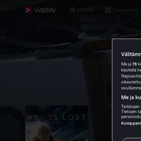
Urheilu
Kategoriat
Välitämm
Me ja
78
ku
käsitellä h
Napsauttama
oikeutett
sivullamme
Me ja k
Tarkkojen 
Tietojen ta
personoitu
Kumppanien