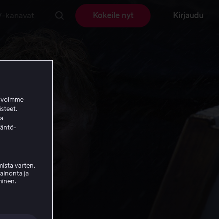
V-kanavat
Kokeile nyt
Kirjaudu
a voimme
isteet.
ää
täntö-
ista varten.
mainonta ja
minen.