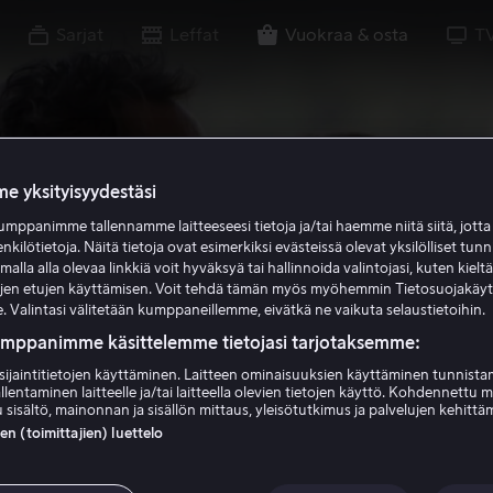
Sarjat
Leffat
Vuokraa & osta
T
e yksityisyydestäsi
mppanimme tallennamme laitteeseesi tietoja ja/tai haemme niitä siitä, jott
enkilötietoja. Näitä tietoja ovat esimerkiksi evästeissä olevat yksilölliset tunn
lla alla olevaa linkkiä voit hyväksyä tai hallinnoida valintojasi, kuten kielt
ujen etujen käyttämisen. Voit tehdä tämän myös myöhemmin Tietosuojakäy
. Valintasi välitetään kumppaneillemme, eivätkä ne vaikuta selaustietoihin.
umppanimme käsittelemme tietojasi tarjotaksemme:
sijaintitietojen käyttäminen. Laitteen ominaisuuksien käyttäminen tunnistam
llentaminen laitteelle ja/tai laitteella olevien tietojen käyttö. Kohdennettu 
 sisältö, mainonnan ja sisällön mittaus, yleisötutkimus ja palvelujen kehittä
 (toimittajien) luettelo