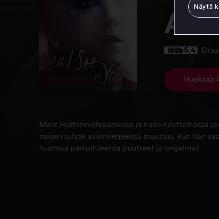
Näytä k
All 
5.4
Dra
Vuokraa 
Marc Fosterin ohjaamassa ja käsikirjoittamassa j
Marc Fosterin ohjaamassa ja käsikirjoittamassa j
naisen suhde aviomieheensä muuttuu, kun hän saa
huomaa parisuhteensa puutteet ja ongelmat.