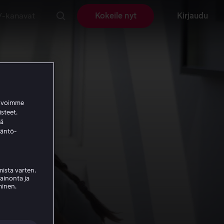
V-kanavat
Kokeile nyt
Kirjaudu
a voimme
isteet.
ää
täntö-
ista varten.
mainonta ja
minen.