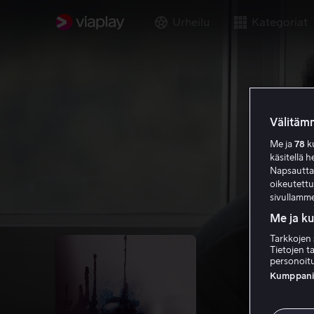
Urheilu
Kategoriat
Välitämm
Me ja
78
ku
käsitellä h
Napsauttama
oikeutett
sivullamme
Me ja k
Tarkkojen 
Tietojen ta
personoitu
Kumppanien