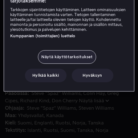
tarjotaksemme:
Tarkkojen sijaintitietojen käyttäminen. Laitteen ominaisuuksien
käyttäminen tunnistamista varten. Tietojen tallentaminen
Vuokraa 4,49 €
laitteelle ja/tai laitteella olevien tietojen käyttö. Kohdennettu
mainonta ja personoitu sisältö, mainonnan ja sisällön mittaus,
Osta 14,99 €
yleisötutkimus ja palvelujen kehittäminen.
Kumppanien (toimittajien) luettelo
Päivisin New York Zoo näyttää ihan tavalliselta eläintarha
Päivisin New York Zoo näyttää ihan tavalliselta
Näytä käyttötarkoitukset
eläintarhalta. Mutta iltaisin, paikan ottavat haltuunsa
Simson-leijona, tämän poika Roni, Niilo-niminen koala
Hylkää kaikki
Hyväksyn
sekä Late-käärme ja muut eläimet!
Pääosissa
Steve "Spaz" Williams
Colin Hay
Greg
Cipes
Richard Kind
Don Cherry
Näytä lisää
Ohjaaja
Steve "Spaz" Williams
Steven Williams
Maa
Yhdysvallat
Kanada
Kieli
Suomi
Englanti
Ruotsi
Norja
Tanska
Tekstitys
Islanti
Ruotsi
Suomi
Tanska
Norja