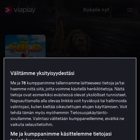
Kokeile nyt
Välitämme yksityisyydestäsi
Me ja
78
kumppanimme tallennamme laitteeseesi tietoja ja/tai
haemme niitä siitä, jotta voimme käsitellä henkilötietoja. Näitä
tietoja ovat esimerkiksi evästeissä olevat yksilölliset tunnisteet.
Napsauttamalla alla olevaa linkkiä voit hyväksyä tai hallinnoida
valintojasi, kuten kieltää oikeutettujen etujen käyttämisen. Voit
Aivan villit
tehdä tämän myös myöhemmin Tietosuojakäytäntö-
sivullamme. Valintasi välitetään kumppaneillemme, eivätkä ne
5.2
Perhe-elokuva
Lapsille
2006
1 h 19 min
vaikuta selaustietoihin.
K-7
Me ja kumppanimme käsittelemme tietojasi
HD