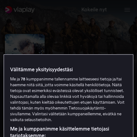
Kokeile nyt
Välitämme yksityisyydestäsi
Me ja
78
kumppanimme tallennamme laitteeseesi tietoja ja/tai
haemme niitä siitä, jotta voimme käsitellä henkilötietoja. Näitä
tietoja ovat esimerkiksi evästeissä olevat yksilölliset tunnisteet.
Napsauttamalla alla olevaa linkkiä voit hyväksyä tai hallinnoida
valintojasi, kuten kieltää oikeutettujen etujen käyttämisen. Voit
Age of Heroes
tehdä tämän myös myöhemmin Tietosuojakäytäntö-
sivullamme. Valintasi välitetään kumppaneillemme, eivätkä ne
5.5
Jännitys
Toiminta
2011
1 h 29 min
K-16
vaikuta selaustietoihin.
HD
Me ja kumppanimme käsittelemme tietojasi
tarjotaksemme: