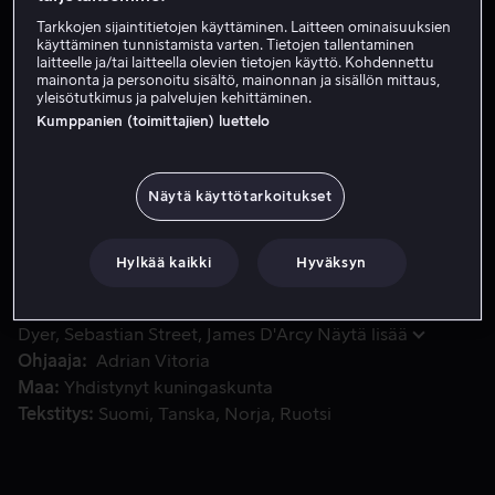
Tarkkojen sijaintitietojen käyttäminen. Laitteen ominaisuuksien
Vuokraa 4,99 €
käyttäminen tunnistamista varten. Tietojen tallentaminen
laitteelle ja/tai laitteella olevien tietojen käyttö. Kohdennettu
Osta 10,99 €
mainonta ja personoitu sisältö, mainonnan ja sisällön mittaus,
yleisötutkimus ja palvelujen kehittäminen.
Kumppanien (toimittajien) luettelo
Ian Flemingin toisen maailmansodan aikana kokemiin tosit
Ian Flemingin toisen maailmansodan aikana kokemiin
tositapahtumiin pohjautuva tarina vie sankarimme
Näytä käyttötarkoitukset
Dunkirkin rannoilla häämöttävän varman tappion alta
Norjan vuoristoon. Vaarallinen tehtävä vihollisen
Hylkää kaikki
Hyväksyn
maaperällä voi onnistuessaan muuttaa sodan kulun.
Pääosissa
Sean Bean
Izabella Miko
Danny
Dyer
Sebastian Street
James D'Arcy
Näytä lisää
Ohjaaja
Adrian Vitoria
Maa
Yhdistynyt kuningaskunta
Tekstitys
Suomi
Tanska
Norja
Ruotsi