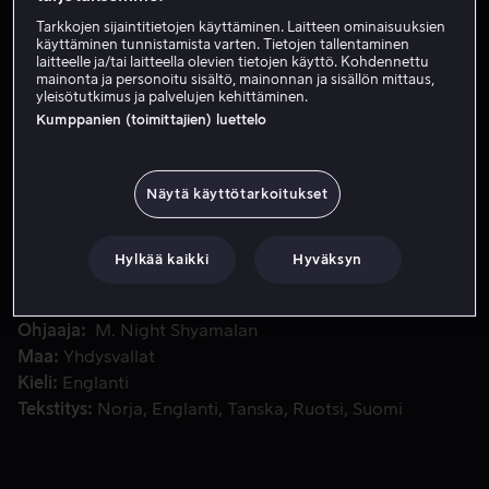
Tarkkojen sijaintitietojen käyttäminen. Laitteen ominaisuuksien
Vuokraa 3,99 €
käyttäminen tunnistamista varten. Tietojen tallentaminen
laitteelle ja/tai laitteella olevien tietojen käyttö. Kohdennettu
Osta 10,99 €
mainonta ja personoitu sisältö, mainonnan ja sisällön mittaus,
yleisötutkimus ja palvelujen kehittäminen.
Kumppanien (toimittajien) luettelo
Isä ja poika tekevät pakkolaskun tuhat vuotta aiemmin auti
Isä ja poika tekevät pakkolaskun tuhat vuotta aiemmin
autioituneelle maapallolle. Pojan pitää saada apua
Näytä käyttötarkoitukset
loukkaantuneelle isälleen.
Hylkää kaikki
Hyväksyn
Pääosissa
Will Smith
Jaden Smith
David Denman
Zoe
Kravitz
Sophie Okonedo
Näytä lisää
Ohjaaja
M. Night Shyamalan
Maa
Yhdysvallat
Kieli
Englanti
Tekstitys
Norja
Englanti
Tanska
Ruotsi
Suomi