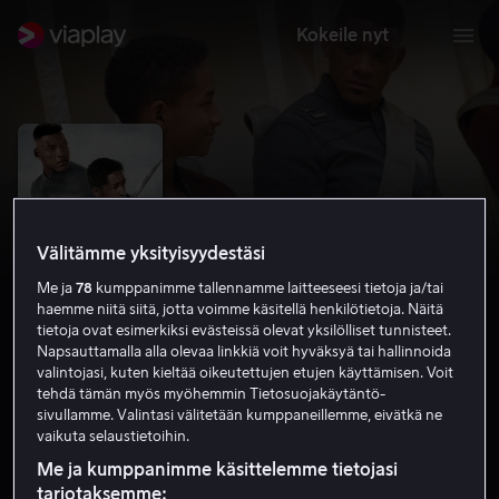
Kokeile nyt
Välitämme yksityisyydestäsi
Me ja
78
kumppanimme tallennamme laitteeseesi tietoja ja/tai
haemme niitä siitä, jotta voimme käsitellä henkilötietoja. Näitä
tietoja ovat esimerkiksi evästeissä olevat yksilölliset tunnisteet.
Napsauttamalla alla olevaa linkkiä voit hyväksyä tai hallinnoida
valintojasi, kuten kieltää oikeutettujen etujen käyttämisen. Voit
After Earth
tehdä tämän myös myöhemmin Tietosuojakäytäntö-
sivullamme. Valintasi välitetään kumppaneillemme, eivätkä ne
4.8
Scifi
Toiminta
2013
1 h 35 min
K-12
vaikuta selaustietoihin.
HD
Me ja kumppanimme käsittelemme tietojasi
tarjotaksemme: