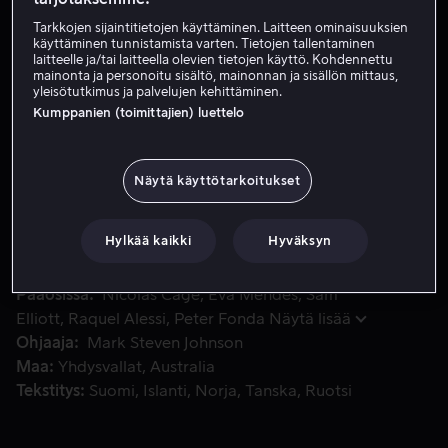
Tarkkojen sijaintitietojen käyttäminen. Laitteen ominaisuuksien
Vuokraa 3,99 €
käyttäminen tunnistamista varten. Tietojen tallentaminen
laitteelle ja/tai laitteella olevien tietojen käyttö. Kohdennettu
Osta 10,99 €
mainonta ja personoitu sisältö, mainonnan ja sisällön mittaus,
yleisötutkimus ja palvelujen kehittäminen.
Katso traileri
Kumppanien (toimittajien) luettelo
Näytä käyttötarkoitukset
Johnny Blaze on surmanajaja, joka myy sielunsa paholaisel
Johnny Blaze on surmanajaja, joka myy sielunsa
paholaiselle pelastaakseen syöpään sairastuneen isänsä
hengen.
Hylkää kaikki
Hyväksyn
Pääosissa
Nicolas Cage
Eva Mendes
Sam
Elliott
Raquel Alessi
Peter Fonda
Näytä lisää
Ohjaaja
Mark Steven Johnson
Maa
Yhdysvallat
Australia
Tekstitys
Suomi
Islanti
Norja
Tanska
Ruotsi