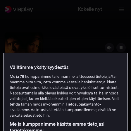
Kokeile nyt
Välitämme yksityisyydestäsi
Me ja
78
kumppanimme tallennamme laitteeseesi tietoja ja/tai
haemme niitä siitä, jotta voimme käsitellä henkilötietoja. Näitä
tietoja ovat esimerkiksi evästeissä olevat yksilölliset tunnisteet.
Napsauttamalla alla olevaa linkkiä voit hyväksyä tai hallinnoida
valintojasi, kuten kieltää oikeutettujen etujen käyttämisen. Voit
Aaveajaja
tehdä tämän myös myöhemmin Tietosuojakäytäntö-
sivullamme. Valintasi välitetään kumppaneillemme, eivätkä ne
5.3
Jännitys
Toiminta
2007
1 h 45 min
K-12
vaikuta selaustietoihin.
HD
Me ja kumppanimme käsittelemme tietojasi
tarjotaksemme: