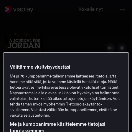
Kokeile nyt
Välitämme yksityisyydestäsi
Me ja
78
kumppanimme tallennamme laitteeseesi tietoja ja/tai
haemme niitä siitä, jotta voimme käsitellä henkilötietoja. Näitä
tietoja ovat esimerkiksi evästeissä olevat yksilölliset tunnisteet.
Napsauttamalla alla olevaa linkkiä voit hyväksyä tai hallinnoida
valintojasi, kuten kieltää oikeutettujen etujen käyttämisen. Voit
A Journal For Jordan
tehdä tämän myös myöhemmin Tietosuojakäytäntö-
sivullamme. Valintasi välitetään kumppaneillemme, eivätkä ne
6.0
Draama
2021
2 h 5 min
K-12
vaikuta selaustietoihin.
HD
Me ja kumppanimme käsittelemme tietojasi
tarjotaksemme: