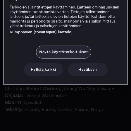
Tarkkojen sijaintitietojen käyttäminen. Laitteen ominaisuuksien
Vuokraa 2,99 €
käyttäminen tunnistamista varten. Tietojen tallentaminen
laitteelle ja/tai laitteella olevien tietojen käyttö. Kohdennettu
Osta 10,99 €
mainonta ja personoitu sisältö, mainonnan ja sisällön mittaus,
yleisötutkimus ja palvelujen kehittäminen.
Kumppanien (toimittajien) luettelo
Tarina kertoo Irakiin lähetetystä vääpeli Charles Monroe K
Tarina kertoo Irakiin lähetetystä vääpeli Charles Monroe
Kingistä, joka alkaa pitää poikavauvalleen osoitettua
Näytä käyttötarkoitukset
rakkautta ja neuvoja sisältävää päiväkirjaa. Dana
Canedy muistelee yllättävää ja elämän mullistavaa
Hylkää kaikki
Hyväksyn
suhdettaan Kingiin.
Pääosissa
Michael B. Jordan
Chanté Adams
Jalon
Christian
Robert Wisdom
Johnny Wu
Näytä lisää
Ohjaaja
Denzel Washington
Maa
Yhdysvallat
Tekstitys
Islanti
Ruotsi
Tanska
Suomi
Norja