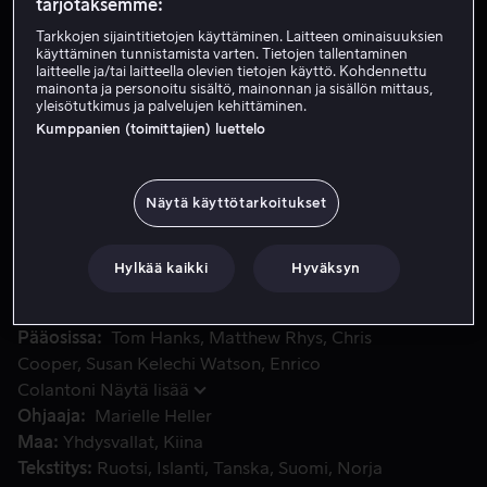
tarjotaksemme:
Tarkkojen sijaintitietojen käyttäminen. Laitteen ominaisuuksien
käyttäminen tunnistamista varten. Tietojen tallentaminen
Vuokraa 3,99 €
laitteelle ja/tai laitteella olevien tietojen käyttö. Kohdennettu
mainonta ja personoitu sisältö, mainonnan ja sisällön mittaus,
yleisötutkimus ja palvelujen kehittäminen.
Osta 10,99 €
Kumppanien (toimittajien) luettelo
Väsynyt lehtitoimittaja saa tehtäväkseen Fred Rogersin he
Väsynyt lehtitoimittaja saa tehtäväkseen Fred Rogersin
Näytä käyttötarkoitukset
henkilökuvan ja voittaa skeptisyyden sekä oppii
ystävällisyydestä, rakkaudesta ja anteeksiannosta
Hylkää kaikki
Hyväksyn
Amerikan suosituimmalta naapurilta.
Pääosissa
Tom Hanks
Matthew Rhys
Chris
Cooper
Susan Kelechi Watson
Enrico
Colantoni
Näytä lisää
Ohjaaja
Marielle Heller
Maa
Yhdysvallat
Kiina
Tekstitys
Ruotsi
Islanti
Tanska
Suomi
Norja