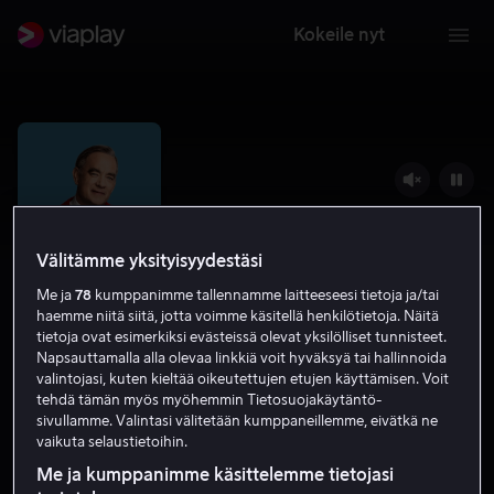
Kokeile nyt
Välitämme yksityisyydestäsi
Me ja
78
kumppanimme tallennamme laitteeseesi tietoja ja/tai
haemme niitä siitä, jotta voimme käsitellä henkilötietoja. Näitä
tietoja ovat esimerkiksi evästeissä olevat yksilölliset tunnisteet.
Napsauttamalla alla olevaa linkkiä voit hyväksyä tai hallinnoida
valintojasi, kuten kieltää oikeutettujen etujen käyttämisen. Voit
A Beautiful Day In The
tehdä tämän myös myöhemmin Tietosuojakäytäntö-
Neighborhood
sivullamme. Valintasi välitetään kumppaneillemme, eivätkä ne
vaikuta selaustietoihin.
7.2
Draama
2019
1 h 44 min
K-7
Me ja kumppanimme käsittelemme tietojasi
HD