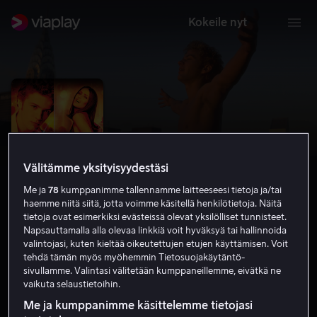
Kokeile nyt
Välitämme yksityisyydestäsi
Me ja
78
kumppanimme tallennamme laitteeseesi tietoja ja/tai
haemme niitä siitä, jotta voimme käsitellä henkilötietoja. Näitä
tietoja ovat esimerkiksi evästeissä olevat yksilölliset tunnisteet.
Napsauttamalla alla olevaa linkkiä voit hyväksyä tai hallinnoida
valintojasi, kuten kieltää oikeutettujen etujen käyttämisen. Voit
54
tehdä tämän myös myöhemmin Tietosuojakäytäntö-
sivullamme. Valintasi välitetään kumppaneillemme, eivätkä ne
5.9
Draama
1998
1 h 36 min
K-16
vaikuta selaustietoihin.
HD
Me ja kumppanimme käsittelemme tietojasi