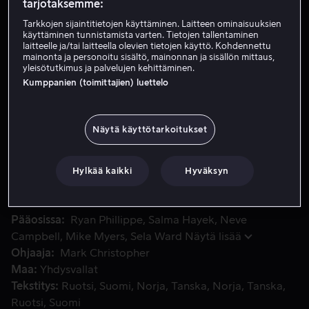
tarjotaksemme:
Vuokraa 3,99 €
Tarkkojen sijaintitietojen käyttäminen. Laitteen ominaisuuksien
käyttäminen tunnistamista varten. Tietojen tallentaminen
laitteelle ja/tai laitteella olevien tietojen käyttö. Kohdennettu
Osta 10,99 €
mainonta ja personoitu sisältö, mainonnan ja sisällön mittaus,
yleisötutkimus ja palvelujen kehittäminen.
Katso traileri
Kumppanien (toimittajien) luettelo
Näytä käyttötarkoitukset
Eletään 70-luvun loppupuolta ja New Yorkin yöelämää hallits
Eletään 70-luvun loppupuolta ja New Yorkin yöelämää
hallitsee kaikkien aikojen kuuluisin yökerho - Studio 54.
Studio 54 on paikka, jossa pääosissa ovat kuuluisuudet,
Hylkää kaikki
Hyväksyn
tyyli, seksi, huumeet ja tanssi.
Pääosissa
Ryan Phillippe
Salma Hayek
Neve
Campbell
Mike Myers
Sela Ward
Näytä lisää
Ohjaaja
Mark Christopher
Maa
Yhdysvallat
Tekstitys
Ruotsi
Suomi
Norja
Tanska
Norja
Tanska
Ruotsi
Suomi