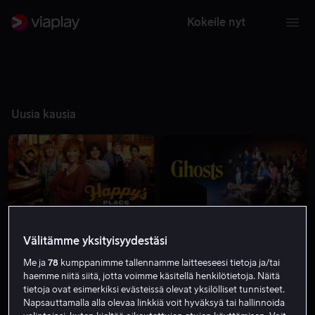
Kokeile nyt
Uusia kausia
Välitämme yksityisyydestäsi
Me ja
78
kumppanimme tallennamme laitteeseesi tietoja ja/tai
haemme niitä siitä, jotta voimme käsitellä henkilötietoja. Näitä
tietoja ovat esimerkiksi evästeissä olevat yksilölliset tunnisteet.
Napsauttamalla alla olevaa linkkiä voit hyväksyä tai hallinnoida