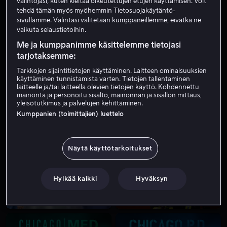
valintojasi, kuten kieltää oikeutettujen etujen käyttämisen. Voit
tehdä tämän myös myöhemmin Tietosuojakäytäntö-
sivullamme. Valintasi välitetään kumppaneillemme, eivätkä ne
vaikuta selaustietoihin.
Me ja kumppanimme käsittelemme tietojasi
tarjotaksemme:
Kaikki kaudet
Tarkkojen sijaintitietojen käyttäminen. Laitteen ominaisuuksien
käyttäminen tunnistamista varten. Tietojen tallentaminen
laitteelle ja/tai laitteella olevien tietojen käyttö. Kohdennettu
mainonta ja personoitu sisältö, mainonnan ja sisällön mittaus,
yleisötutkimus ja palvelujen kehittäminen.
Kumppanien (toimittajien) luettelo
Uusi kausi 27.8.
Näytä käyttötarkoitukset
Hylkää kaikki
Hyväksyn