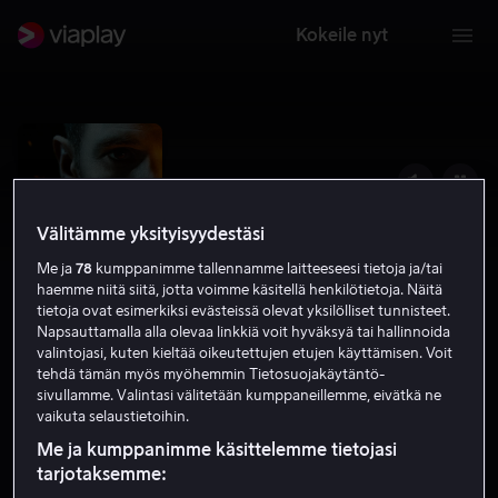
Kokeile nyt
Välitämme yksityisyydestäsi
Me ja
78
kumppanimme tallennamme laitteeseesi tietoja ja/tai
haemme niitä siitä, jotta voimme käsitellä henkilötietoja. Näitä
tietoja ovat esimerkiksi evästeissä olevat yksilölliset tunnisteet.
Napsauttamalla alla olevaa linkkiä voit hyväksyä tai hallinnoida
valintojasi, kuten kieltää oikeutettujen etujen käyttämisen. Voit
tehdä tämän myös myöhemmin Tietosuojakäytäntö-
The Winter King
sivullamme. Valintasi välitetään kumppaneillemme, eivätkä ne
vaikuta selaustietoihin.
6.0
Draama
Toiminta
2023
K-16
Me ja kumppanimme käsittelemme tietojasi
tarjotaksemme: