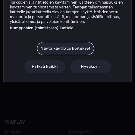
Tilaa nyt
Tarkkojen sijaintitietojen käyttäminen. Laitteen ominaisuuksien
käyttäminen tunnistamista varten. Tietojen tallentaminen
laitteelle ja/tai laitteella olevien tietojen käyttö. Kohdennettu
mainonta ja personoitu sisältö, mainonnan ja sisällön mittaus,
yleisötutkimus ja palvelujen kehittäminen.
Kun Arthur palaa maahan, josta hänet karkotettiin, hän ko
Kun Arthur palaa maahan, josta hänet karkotettiin, hän
Kumppanien (toimittajien) luettelo
kohtaa valtakunnan keskellä kaaosta. Arthur pyytää
apua luottomiehiltään ja pyrkii korjaamaan Britannian
suunnan.
Näytä käyttötarkoitukset
Pääosissa
Iain De Caestecker
Stuart Campbell
Valene
Hylkää kaikki
Hyväksyn
Kane
Steven Elder
Daniel Ings
Näytä lisää
Ohjaaja
Anu Menon
Farren Blackburn
Otto Bathurst
VIAPLAY
Urheilu
Kategoriat