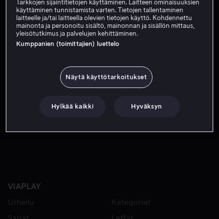
Tarkkojen sijaintitietojen käyttäminen. Laitteen ominaisuuksien
Tilaa nyt
käyttäminen tunnistamista varten. Tietojen tallentaminen
laitteelle ja/tai laitteella olevien tietojen käyttö. Kohdennettu
mainonta ja personoitu sisältö, mainonnan ja sisällön mittaus,
yleisötutkimus ja palvelujen kehittäminen.
Charliella on rahaa, talo rannalla ja hyvä tuuri naisten su
Charliella on rahaa, talo rannalla ja hyvä tuuri naisten
Kumppanien (toimittajien) luettelo
suhteen. Tosin Charlie joutuu uuteen tilanteeseen, kun
hänen veljensä Alan ja veljenpoikansa Jake muuttavat
hänen luokseen.
Näytä käyttötarkoitukset
Pääosissa
Charlie Sheen
Jon Cryer
Angus T.
Hylkää kaikki
Hyväksyn
Jones
Ashton Kutcher
Marin Hinkle
Näytä lisää
VIAPLAY
Urheilu
Kategoriat
Sarjat
Leffat