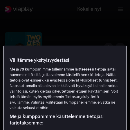
Kokeile nyt
Välitämme yksityisyydestäsi
Me ja
78
kumppanimme tallennamme laitteeseesi tietoja ja/tai
haemme niitä siitä, jotta voimme käsitellä henkilötietoja. Näitä
tietoja ovat esimerkiksi evästeissä olevat yksilölliset tunnisteet.
Napsauttamalla alla olevaa linkkiä voit hyväksyä tai hallinnoida
valintojasi, kuten kieltää oikeutettujen etujen käyttämisen. Voit
tehdä tämän myös myöhemmin Tietosuojakäytäntö-
Miehen puolikkaat
sivullamme. Valintasi välitetään kumppaneillemme, eivätkä ne
vaikuta selaustietoihin.
7.1
Komedia
2014
K-12
Me ja kumppanimme käsittelemme tietojasi
tarjotaksemme: