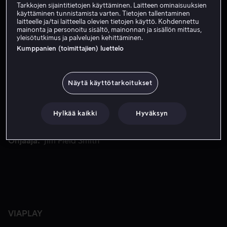
Tilaa nyt
Tarkkojen sijaintitietojen käyttäminen. Laitteen ominaisuuksien
käyttäminen tunnistamista varten. Tietojen tallentaminen
laitteelle ja/tai laitteella olevien tietojen käyttö. Kohdennettu
Katso traileri
mainonta ja personoitu sisältö, mainonnan ja sisällön mittaus,
yleisötutkimus ja palvelujen kehittäminen.
Kumppanien (toimittajien) luettelo
Neliosainen draamasarja perustuu tositapahtumiin, ja siinä
Neliosainen draamasarja perustuu tositapahtumiin, ja
siinä seurataan poliisitutkintaa venäläisen vakoojan
Näytä käyttötarkoitukset
Alexander Litvinenkon myrkytyksestä.
Hylkää kaikki
Hyväksyn
Pääosissa
David Tennant
Margarita Levieva
Mark
Bonnar
Neil Maskell
Barry Sloane
Näytä lisää
Ohjaaja
Jim Field Smith
VIAPLAY