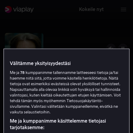
Kokeile nyt
Välitämme yksityisyydestäsi
Me ja
78
kumppanimme tallennamme laitteeseesi tietoja ja/tai
haemme niitä siitä, jotta voimme käsitellä henkilötietoja. Näitä
tietoja ovat esimerkiksi evästeissä olevat yksilölliset tunnisteet.
Napsauttamalla alla olevaa linkkiä voit hyväksyä tai hallinnoida
valintojasi, kuten kieltää oikeutettujen etujen käyttämisen. Voit
tehdä tämän myös myöhemmin Tietosuojakäytäntö-
Litvinenko
sivullamme. Valintasi välitetään kumppaneillemme, eivätkä ne
vaikuta selaustietoihin.
7.3
Draama
Rikosdraama
2022
K-16
Me ja kumppanimme käsittelemme tietojasi
tarjotaksemme: