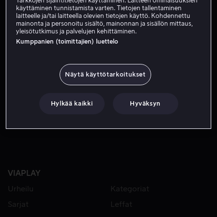
Tarkkojen sijaintitietojen käyttäminen. Laitteen ominaisuuksien
Tilaa nyt
käyttäminen tunnistamista varten. Tietojen tallentaminen
laitteelle ja/tai laitteella olevien tietojen käyttö. Kohdennettu
mainonta ja personoitu sisältö, mainonnan ja sisällön mittaus,
yleisötutkimus ja palvelujen kehittäminen.
Iivo Niskanen tavoittelee Milano-Cortinan olympialaisista h
Iivo Niskanen tavoittelee Milano-Cortinan
Kumppanien (toimittajien) luettelo
olympialaisista historiallista neljättä peräkkäistä
olympiakultaa. Sarjassa seurataan lähietäisyydeltä Iivoa
Näytä käyttötarkoitukset
ja hänen valmistautumistaan tärkeään kauteen.
Pääosissa
Iivo Niskanen
Hylkää kaikki
Hyväksyn
VIAPLAY
Urheilu
Kategoriat
Sarjat
Leffat