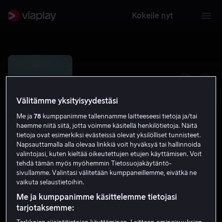
Kokeile nyt
Välitämme yksityisyydestäsi
Me ja
78
kumppanimme tallennamme laitteeseesi tietoja ja/tai
haemme niitä siitä, jotta voimme käsitellä henkilötietoja. Näitä
tietoja ovat esimerkiksi evästeissä olevat yksilölliset tunnisteet.
Napsauttamalla alla olevaa linkkiä voit hyväksyä tai hallinnoida
valintojasi, kuten kieltää oikeutettujen etujen käyttämisen. Voit
tehdä tämän myös myöhemmin Tietosuojakäytäntö-
iIVo
sivullamme. Valintasi välitetään kumppaneillemme, eivätkä ne
vaikuta selaustietoihin.
Urheiludokumentit
2025
S
Me ja kumppanimme käsittelemme tietojasi
tarjotaksemme: